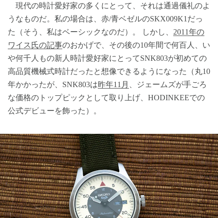
現代の時計愛好家の多くにとって、それは通過儀礼のよ
うなものだ。私の場合は、赤/青ベゼルのSKX009K1だっ
た（そう、私はベーシックなのだ）。 しかし、
2011年の
ワイス氏の記事
のおかげで、その後の10年間で何百人、い
や何千人もの新人時計愛好家にとってSNK803が初めての
高品質機械式時計だったと想像できるようになった（丸10
年かかったが、SNK803は
昨年11月
、ジェームズが手ごろ
な価格のトップピックとして取り上げ、HODINKEEでの
公式デビューを飾った）。