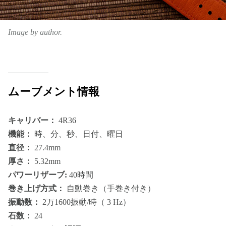
Image by author.
ムーブメント情報
キャリバー：
4R36
機能：
時、分、秒、日付、曜日
直径：
27.4mm
厚さ：
5.32mm
パワーリザーブ:
40時間
巻き上げ方式：
自動巻き（手巻き付き）
振動数：
2万1600振動/時（ 3 Hz）
石数：
24