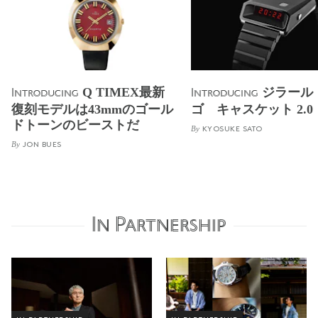
Q TIMEX最新
ジラール
Introducing
Introducing
復刻モデルは43mmのゴール
ゴ キャスケット 2.0
ドトーンのビーストだ
By
KYOSUKE SATO
By
JON BUES
In Partnership