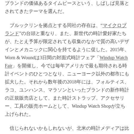
ブランドの価値あるタイムピースという、しばしば見落と
されてきたテーマを選んだ。
ブルックリンを拠点とする同社の存在は、“
マイクロブ
ランド
”の台頭と重なり、また、新世代の時計愛好家たち
が、たとえ予算が限定されても収集のなかで質の高いデザ
インとメカニックに関心を持てるように促した。2015年、
Worn & Woundは3日間の対面式時計フェア「
Windup Watch
Fair
」を開催し、今では毎年アメリカで最も期待される時
計イベントのひとつとなり、ニューヨーク以外の都市にも
拡大した。それから数年後の2018年には、フォルティス、
ラコ、ユンハンス、マラソンといったブランドの新作時計
の正規販売店として、また時計ストラップ、アクセサリ
ー、工具の販売ホームとして、Windup Watch Shopが立ち
上げられた。
信じられないかもしれないが、北米の時計メディアは比