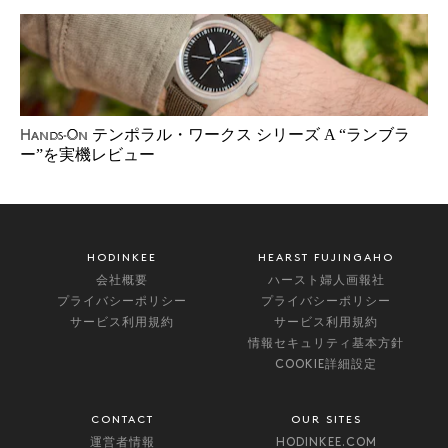
テンポラル・ワークス シリーズ A “ランブラ
Hands-On
ー”を実機レビュー
HODINKEE
HEARST FUJINGAHO
会社概要
ハースト婦人画報社
プライバシーポリシー
プライバシーポリシー
サービス利用規約
サービス利用規約
情報セキュリティ基本方針
COOKIE詳細設定
CONTACT
OUR SITES
運営者情報
HODINKEE.COM