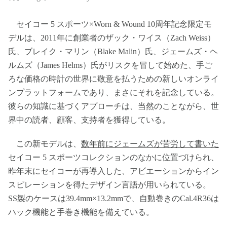
セイコー 5 スポーツ×Worn & Wound 10周年記念限定モ
デルは、2011年に創業者のザック・ワイス（Zach Weiss）
氏、ブレイク・マリン（Blake Malin）氏、ジェームズ・ヘ
ルムズ（James Helms）氏がリスクを冒して始めた、手ご
ろな価格の時計の世界に敬意を払うための新しいオンライ
ンプラットフォームであり、まさにそれを記念している。
彼らの知識に基づくアプローチは、当然のことながら、世
界中の読者、顧客、支持者を獲得している。
この新モデルは、
数年前にジェームズが苦労して書いた
セイコー 5 スポーツコレクションのなかに位置づけられ、
昨年末にセイコーが再導入した、アビエーションからイン
スピレーションを得たデザイン言語が用いられている。
SS製のケースは39.4mm×13.2mmで、自動巻きのCal.4R36は
ハック機能と手巻き機能を備えている。