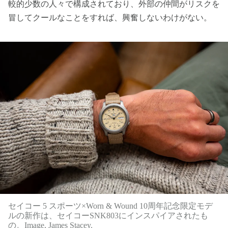
較的少数の人々で構成されており、外部の仲間がリスクを
冒してクールなことをすれば、興奮しないわけがない。
セイコー 5 スポーツ×Worn & Wound 10周年記念限定モデ
ルの新作は、セイコーSNK803にインスパイアされたも
の。Image, James Stacey.