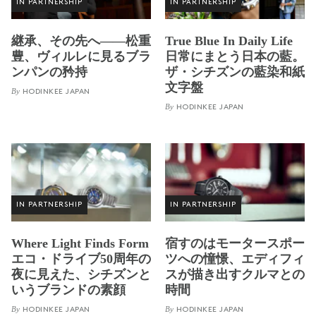
IN PARTNERSHIP
IN PARTNERSHIP
継承、その先へ——松重
True Blue In Daily Life
豊、ヴィルレに見るブラ
日常にまとう日本の藍。
ンパンの矜持
ザ・シチズンの藍染和紙
文字盤
By
HODINKEE JAPAN
By
HODINKEE JAPAN
IN PARTNERSHIP
IN PARTNERSHIP
Where Light Finds Form
宿すのはモータースポー
エコ・ドライブ50周年の
ツへの憧憬、エディフィ
夜に見えた、シチズンと
スが描き出すクルマとの
いうブランドの素顔
時間
By
By
HODINKEE JAPAN
HODINKEE JAPAN