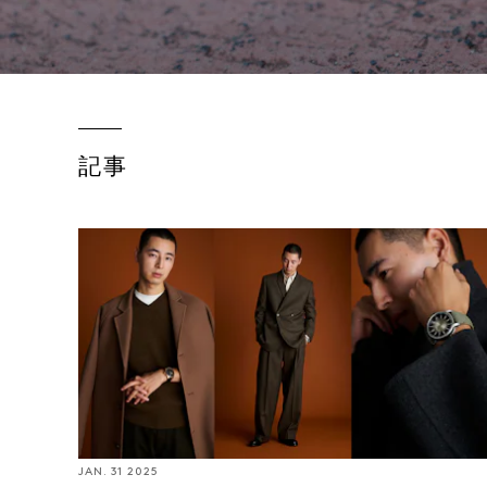
記事
How To Wear It: ザ・ロウのミニマルなスタイルに潜
む上質さと、バランスしうる腕時計たち
JAN. 31 2025