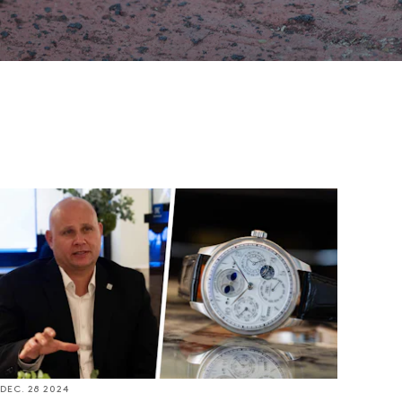
立
8
社
イス、シャフハウゼン
L
Interview: IWCミュージアム館長が語る、GPHG
w.iwc.com
2024で金の針賞に輝いたIWC ポルトギーゼ・エタ
ーナル・カレンダーとブランドの魅力
DEC. 28 2024