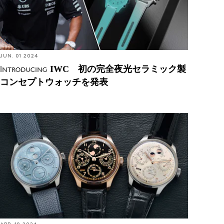
JUN. 01 2024
IWC 初の完全夜光セラミック製
Introducing
コンセプトウォッチを発表
Hands-On: IWC 新作ポルトギーゼ・パーペチュア
ル・カレンダーで核となるデザイン言語と最新ケー
スを融合