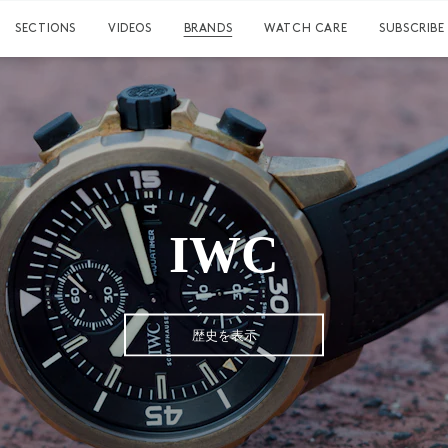
SECTIONS
VIDEOS
BRANDS
WATCH CARE
SUBSCRIBE
IWC
歴史を表示