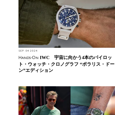
ォッチ・クロノグラフ “ポラリス・ドーン”エディシ
ョン
SEP. 04 2024
IWC 宇宙に向かう4本のパイロッ
Hands-On
ト・ウォッチ・クロノグラフ “ポラリス・ドー
ン”エディション
ブラッド・ピットの謎めいた “F1” IWC インヂュニア
に関する始まりと憶測