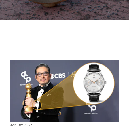
設
186
本
ス
UR
Watch Spotting: 2025年第82回ゴールデングローブ
ww
賞の授賞式で見かけた腕時計
IWCが「ポルトギーゼ」を発表。2人のポルトガ
ル商人がIWCにマリン・クロノメーター級の精
度を備えた腕時計を依頼したことから開発され
た。この要望に応えるため、精度の高いポケッ
トウォッチ・キャリバーを搭載した大型腕時計
JAN. 09 2025
を敢えて製造。「ポルトギーゼ」は腕時計とし