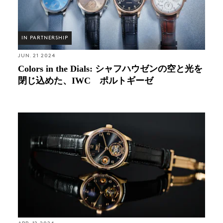
IN PARTNERSHIP
JUN. 21 2024
Colors in the Dials: シャフハウゼンの空と光を
閉じ込めた、IWC ポルトギーゼ
Hands-On: 小さなアイデアから生まれたIWCのポル
トギーゼ・ハンドワインド・トゥールビヨン・デイ
＆ナイトは、いかにしてひとつのコレクションとし
て確立したか