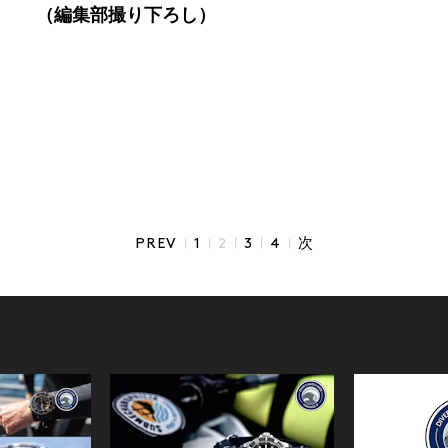
（編集部撮り下ろし）
|
|
|
|
|
PREV
1
2
3
4
次