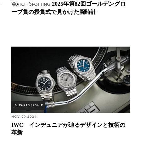
2025年第82回ゴールデングロ
Watch Spotting
て初めて懐中時計ムーブメントを搭載した。
ーブ賞の授賞式で見かけた腕時計
IWC初のパイロットウォッチを開発。回転ベゼ
ルと耐磁構造を備える。
パルウェバーが特許を所有する「デジタル表示
IWC インヂュニアが辿るデザインと技術の革新
方式」をベースにした時計を発表。文字盤には
時間の単位を表す「Hours」（時）と「Minutes」
（分）の窓があり、針が一周するとその数字が
瞬間的にひと目盛り進む画期的な構造となって
いる。
ヨハン・ハインリッヒ・モーザーがシャフハウ
IN PARTNERSHIP
ゼンに水力発電所を建設。モーザーはジョーン
ズと共にIWCをシャフハウゼンへ移し、新しい
NOV. 29 2024
IWC インヂュニアが辿るデザインと技術の
本拠地で水力発電を利用した時計制作を行う。
革新