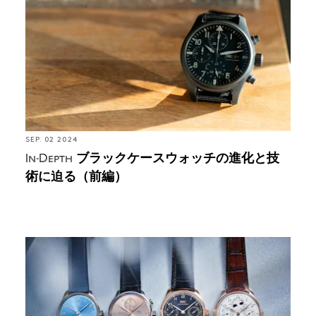
る（前編）
SEP. 02 2024
ブラックケースウォッチの進化と技
In-Depth
術に迫る（前編）
Colors in the Dials: シャフハウゼンの空と光を閉じ込
めた、IWC ポルトギーゼ