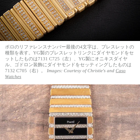
ポロのリファレンスナンバー最後の4文字は、ブレスレットの
種類を表す。YG製のブレスレットリンクにダイヤモンドをセ
ットしたものは7131 C725（左）、YG製にオニキスダイヤ
ル、ゴドロン装飾にダイヤモンドをセッティングしたものは
7132 C705（右）。
Images: Courtesy of Christie's and
Caso
Watches