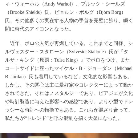
ィ・ウォーホル（Andy Warhol）、ブルック・シールズ
（Brooke Shields）氏、ビョルン・ボルグ（Björn Borg）
氏、その他多くの実在する人物の手首を完璧に飾り、瞬く
間に時代のアイコンとなった。
近年、ポロの人気が再燃している。これまでと同様、シ
ルヴェスター・スタローン（Sylvester Stallone）氏が『タ
ルサ・キング（原題：Tulsa King）』でポロをつけ、また
コートサイドに座ったマイケル・B・ジョーダン（Michael
B. Jordan）氏も
着用
しているなど、文化的な影響もある。
しかし、その関心は主に愛好家やコレクターによって動か
されてきた。それはノスタルジーであり、ピアジェが文化
や時計製造に与えた影響への感謝であり、より小型でドレ
ッシーな時計への転換でもある。これらが混ざり合って、
私たちが“トレンド”と呼ぶ混乱を招く大釜になった。