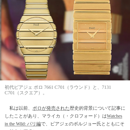
初代ピアジェ ポロ 7661 C701（ラウンド）と、7131
C701（スクエア）。
私は以前、
ポロが発売された
歴史的背景について記事に
したことがあり、マライカ（・クロフォード）は
Watches
in the Wild: パリ編
で、ピアジェのボルジョー氏とともにそ