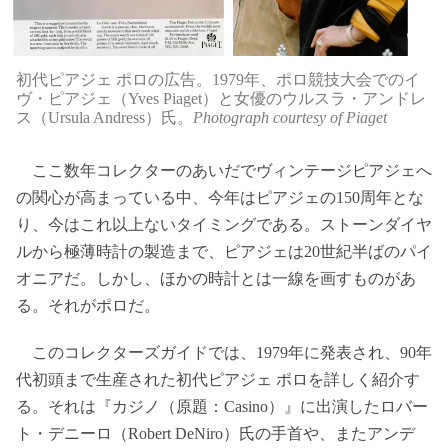
初代ピアジェ ポロの広告。1979年、ポロ競技大会でのイ
ヴ・ピアジェ（Yves Piaget）と女優のウルスラ・アンドレ
ス（Ursula Andress）氏。
Photograph courtesy of Piaget
ここ数年コレクターのあいだでヴィンテージピアジェへ
の関心が高まっている中、今年はピアジェの150周年とな
り、今はこれ以上ないタイミングである。ストーンダイヤ
ルから極薄時計の製造まで、ピアジェは20世紀半ばのパイ
オニアだ。しかし、ほかの時計とは一線を画すものがあ
る。それがポロだ。
このコレクターズガイドでは、1979年に発表され、90年
代初頭まで生産された初代ピアジェ ポロを詳しく紹介す
る。それは『カジノ（原題：Casino）』に出演したロバー
ト・デニーロ（Robert DeNiro）氏の手首や、またアンデ