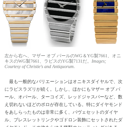
左から右へ、マザー オブ パールのWG＆YG製7661、オニ
キスのWG製7661、ラピスのYG製7131だ。
Images;
Courtesy of Christie's and Antiquorum.
最も一般的なバリエーションはオニキスダイヤルで、次
にラピスラズリが続く。しかし、ほかにもマザー オブ パ
ール、オパール、ターコイズ、レッドジャスパーなど、数
え切れないほどのポロが存在している。特にダイヤモンド
をあしらったものは非常に多く、パヴェセットのダイヤ
ル、ブレスレットリンクやゴドロン装飾にセットされたダ