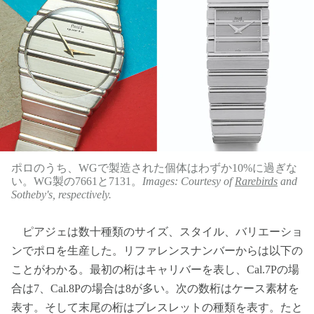
ポロのうち、WGで製造された個体はわずか10%に過ぎな
い。WG製の7661と7131。
Images: Courtesy of
Rarebirds
and
Sotheby's, respectively.
ピアジェは数十種類のサイズ、スタイル、バリエーショ
ンでポロを生産した。リファレンスナンバーからは以下の
ことがわかる。最初の桁はキャリバーを表し、Cal.7Pの場
合は7、Cal.8Pの場合は8が多い。次の数桁はケース素材を
表す。そして末尾の桁はブレスレットの種類を表す。たと