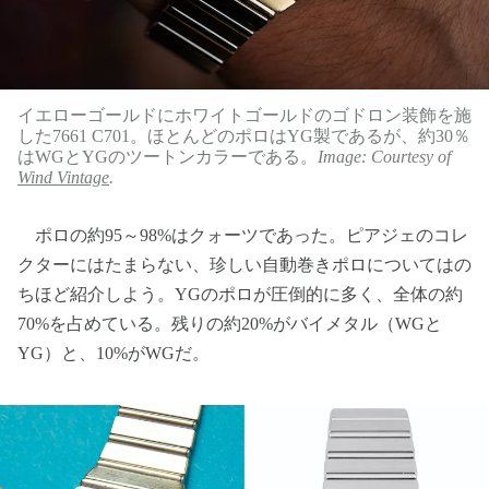
イエローゴールドにホワイトゴールドのゴドロン装飾を施
した7661 C701。ほとんどのポロはYG製であるが、約30％
はWGとYGのツートンカラーである。
Image: Courtesy of
Wind Vintage
.
ポロの約95～98%はクォーツであった。ピアジェのコレ
クターにはたまらない、珍しい自動巻きポロについてはの
ちほど紹介しよう。YGのポロが圧倒的に多く、全体の約
70%を占めている。残りの約20%がバイメタル（WGと
YG）と、10%がWGだ。