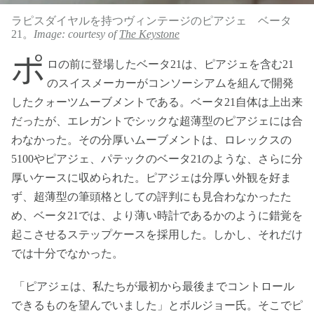
ラピスダイヤルを持つヴィンテージのピアジェ ベータ
21。
Image: courtesy of
The Keystone
ポ
ロの前に登場したベータ21は、ピアジェを含む21
のスイスメーカーがコンソーシアムを組んで開発
したクォーツムーブメントである。ベータ21自体は上出来
だったが、エレガントでシックな超薄型のピアジェには合
わなかった。その分厚いムーブメントは、ロレックスの
5100やピアジェ、パテックのベータ21のような、さらに分
厚いケースに収められた。ピアジェは分厚い外観を好ま
ず、超薄型の筆頭格としての評判にも見合わなかったた
め、ベータ21では、より薄い時計であるかのように錯覚を
起こさせるステップケースを採用した。しかし、それだけ
では十分でなかった。
「ピアジェは、私たちが最初から最後までコントロール
できるものを望んでいました」とボルジョー氏。そこでピ