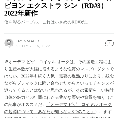
ビヨン エクストラ シン（RD#3）
2022年新作
僕を彩るパープル。これは小さめのRD#3だ。
JAMES STACEY
0
SEPTEMBER 16, 2022
※オーデマ ピゲ ロイヤル オークは、その製造工程によ
り生産本数が大幅に増えるような性質のマスプロダクトで
はない。2022年も続く人気・需要の過熱ぶりにより、残念
ながらブティックに問い合わせたからといってチャンスが
巡ってくることはないと思われるが、その素晴らしい時計
自体の魅力と50年間にわたる豊かな歴史や背景を知り（こ
の記事がオススメだ。
「オーデマ ピゲ ロイヤル オーク
の起源について、あなたが知らない8つのこと」
）、まず