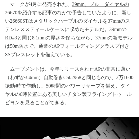
マークが4月に発売された、
39mm、ブルーダイヤルの
26670を紹介する記事
のなかで予告していたように、新し
い26660STはメタリックパープルのダイヤルを37mmのス
テンレススティールケースに収めたモデルだ。39mmの
RD#3と同じ8.1mmの厚さを保ちながら、37mmの新モデル
は50m防水で、通常のAPフォールディングクラスプ付き
SSブレスレットを備えている。
ムーブメントは、今年リリースされたAPの非常に薄い
（わずか3.4mm）自動巻きCal.2968と同じもので、2万1600
振動/時で作動し、50時間のパワーリザーブを備え、ダイ
ヤルの6時位置にある美しいチタン製フライングトゥール
ビヨンを見ることができる。