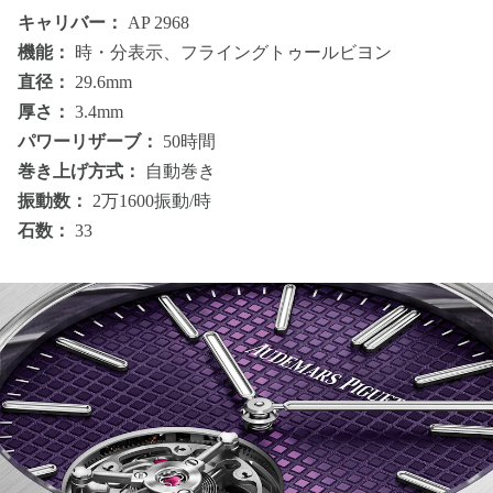
キャリバー：
AP 2968
機能：
時・分表示、フライングトゥールビヨン
直径：
29.6mm
厚さ：
3.4mm
パワーリザーブ：
50時間
巻き上げ方式：
自動巻き
振動数：
2万1600振動/時
石数：
33