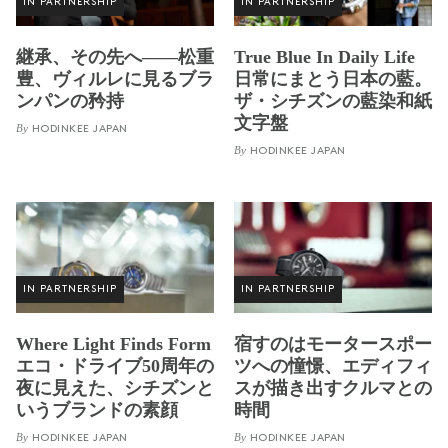
IN PARTNERSHIP
IN PARTNERSHIP
継承、その先へ——松重
True Blue In Daily Life
豊、ヴィルレに見るブラ
日常にまとう日本の藍。
ンパンの矜持
ザ・シチズンの藍染和紙
文字盤
By
HODINKEE JAPAN
By
HODINKEE JAPAN
IN PARTNERSHIP
IN PARTNERSHIP
Where Light Finds Form
宿すのはモータースポー
エコ・ドライブ50周年の
ツへの憧憬、エディフィ
夜に見えた、シチズンと
スが描き出すクルマとの
いうブランドの素顔
時間
By
By
HODINKEE JAPAN
HODINKEE JAPAN