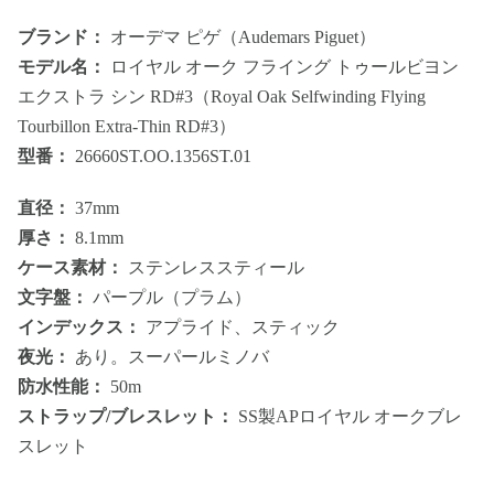
ブランド：
オーデマ ピゲ（Audemars Piguet）
モデル名：
ロイヤル オーク フライング トゥールビヨン
エクストラ シン RD#3（Royal Oak Selfwinding Flying
Tourbillon Extra-Thin RD#3）
型番：
26660ST.OO.1356ST.01
直径：
37mm
厚さ：
8.1mm
ケース素材：
ステンレススティール
文字盤：
パープル（プラム）
インデックス：
アプライド、スティック
夜光：
あり。スーパールミノバ
防水性能：
50m
ストラップ/ブレスレット：
SS製APロイヤル オークブレ
スレット