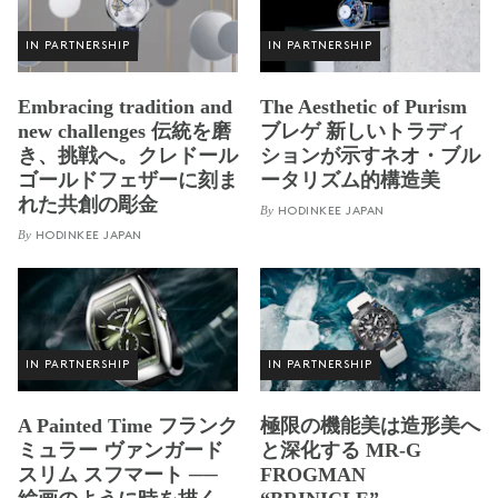
IN PARTNERSHIP
IN PARTNERSHIP
Embracing tradition and
The Aesthetic of Purism
new challenges 伝統を磨
ブレゲ 新しいトラディ
き、挑戦へ。クレドール
ションが示すネオ・ブル
ゴールドフェザーに刻ま
ータリズム的構造美
れた共創の彫金
By
HODINKEE JAPAN
By
HODINKEE JAPAN
IN PARTNERSHIP
IN PARTNERSHIP
A Painted Time フランク
極限の機能美は造形美へ
ミュラー ヴァンガード
と深化する MR-G
スリム スフマート ──
FROGMAN