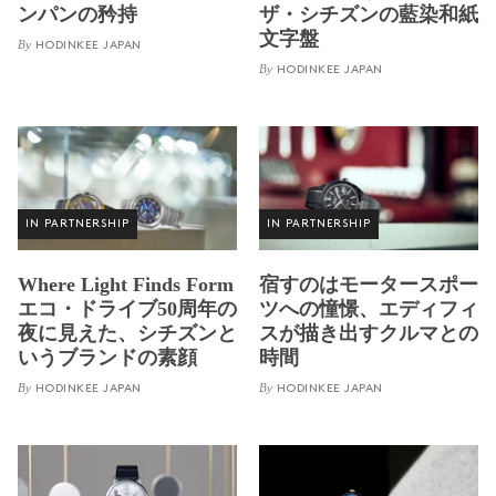
ンパンの矜持
ザ・シチズンの藍染和紙
文字盤
By
HODINKEE JAPAN
By
HODINKEE JAPAN
IN PARTNERSHIP
IN PARTNERSHIP
Where Light Finds Form
宿すのはモータースポー
エコ・ドライブ50周年の
ツへの憧憬、エディフィ
夜に見えた、シチズンと
スが描き出すクルマとの
いうブランドの素顔
時間
By
By
HODINKEE JAPAN
HODINKEE JAPAN