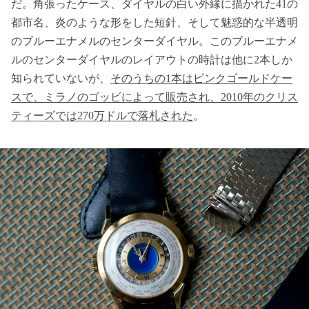
だ。角張ったケース、ダイヤルの白い外縁に描かれた41の
都市名、炎のような形をした短針、そして魅惑的な半透明
のブルーエナメルのセンターダイヤル。このブルーエナメ
ルのセンターダイヤルのレイアウトの時計は他に2本しか
知られていないが、
そのうちの1本はピンクゴールドケー
スで、ミラノのゴッビによって販売され、2010年のクリス
ティーズでは270万ドルで落札された
。