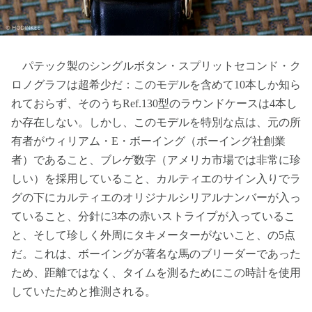
パテック製のシングルボタン・スプリットセコンド・ク
ロノグラフは超希少だ：このモデルを含めて10本しか知ら
れておらず、そのうちRef.130型のラウンドケースは4本し
か存在しない。しかし、このモデルを特別な点は、元の所
有者がウィリアム・E・ボーイング（ボーイング社創業
者）であること、ブレゲ数字（アメリカ市場では非常に珍
しい）を採用していること、カルティエのサイン入りでラ
グの下にカルティエのオリジナルシリアルナンバーが入っ
ていること、分針に3本の赤いストライプが入っているこ
と、そして珍しく外周にタキメーターがないこと、の5点
だ。これは、ボーイングが著名な馬のブリーダーであった
ため、距離ではなく、タイムを測るためにこの時計を使用
していたためと推測される。