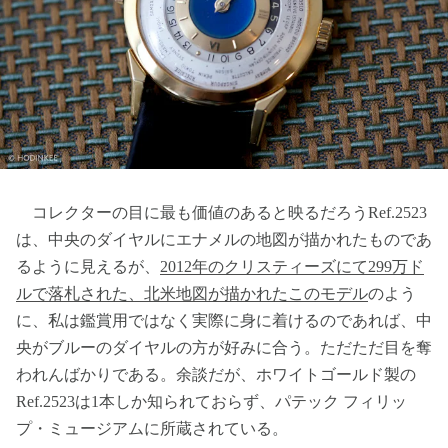
コレクターの目に最も価値のあると映るだろうRef.2523
は、中央のダイヤルにエナメルの地図が描かれたものであ
るように見えるが、
2012年のクリスティーズにて299万ド
ルで落札された、北米地図が描かれたこのモデル
のよう
に、私は鑑賞用ではなく実際に身に着けるのであれば、中
央がブルーのダイヤルの方が好みに合う。ただただ目を奪
われんばかりである。余談だが、ホワイトゴールド製の
Ref.2523は1本しか知られておらず、パテック フィリッ
プ・ミュージアムに所蔵されている。