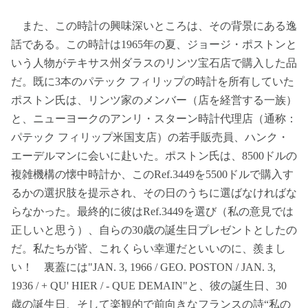
また、この時計の興味深いところは、その背景にある逸
話である。この時計は1965年の夏、ジョージ・ポストンと
いう人物がテキサス州ダラスのリンツ宝石店で購入した品
だ。既に3本のパテック フィリップの時計を所有していた
ポストン氏は、リンツ家のメンバー（店を経営する一族）
と、ニューヨークのアンリ・スターン時計代理店（通称：
パテック フィリップ米国支店）の若手販売員、ハンク・
エーデルマンに会いに赴いた。ポストン氏は、8500ドルの
複雑機構の懐中時計か、このRef.3449を5500ドルで購入す
るかの選択肢を提示され、その日のうちに選ばなければな
らなかった。最終的に彼はRef.3449を選び（私の意見では
正しいと思う）、自らの30歳の誕生日プレゼントとしたの
だ。私たちが皆、これくらい幸運だといいのに、羨まし
い！ 裏蓋には"JAN. 3, 1966 / GEO. POSTON / JAN. 3,
1936 / + QU' HIER / - QUE DEMAIN"と、彼の誕生日、30
歳の誕生日、そして楽観的で前向きなフランスの詩“私の