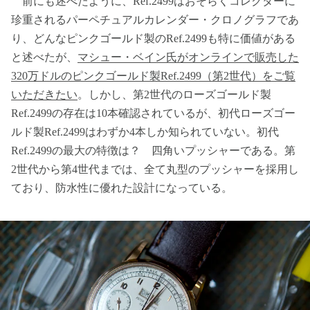
前にも述べたように、Ref.2499はおそらくコレクターに
珍重されるパーペチュアルカレンダー・クロノグラフであ
り、どんなピンクゴールド製のRef.2499も特に価値がある
と述べたが、
マシュー・ベイン氏がオンラインで販売した
320万ドルのピンクゴールド製Ref.2499（第2世代）をご覧
いただきたい
。しかし、第2世代のローズゴールド製
Ref.2499の存在は10本確認されているが、初代ローズゴー
ルド製Ref.2499はわずか4本しか知られていない。初代
Ref.2499の最大の特徴は？ 四角いプッシャーである。第
2世代から第4世代までは、全て丸型のプッシャーを採用し
ており、防水性に優れた設計になっている。