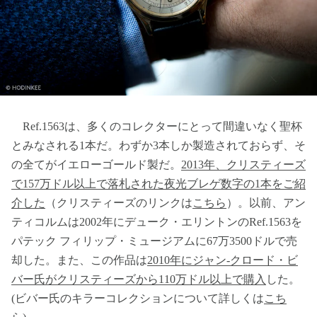
Ref.1563は、多くのコレクターにとって間違いなく聖杯
とみなされる1本だ。わずか3本しか製造されておらず、そ
の全てがイエローゴールド製だ。
2013年、クリスティーズ
で157万ドル以上で落札された夜光ブレゲ数字の1本をご紹
介した
（クリスティーズのリンクは
こちら
）。以前、アン
ティコルムは2002年にデューク・エリントンのRef.1563を
パテック フィリップ・ミュージアムに67万3500ドルで売
却した。また、この作品は
2010年にジャン-クロード・ビ
バー氏がクリスティーズから110万ドル以上で購入
した。
(ビバー氏のキラーコレクションについて詳しくは
こち