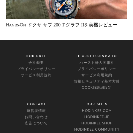
ドクサ サブ 200 T.グラフ IIを実機レビュー
Hands-On
HODINKEE
HEARST FUJINGAHO
会社概要
ハースト婦人画報社
プライバシーポリシー
プライバシーポリシー
サービス利用規約
サービス利用規約
情報セキュリティ基本方針
COOKIE詳細設定
CONTACT
OUR SITES
運営者情報
HODINKEE.COM
お問い合わせ
HODINKEE.JP
広告について
HODINKEE SHOP
HODINKEE COMMUNITY