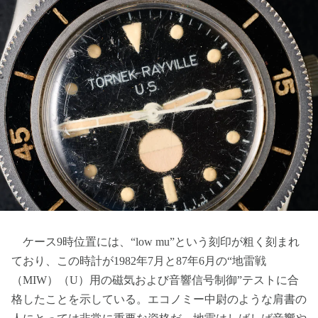
ケース9時位置には、“low mu”という刻印が粗く刻まれ
ており、この時計が1982年7月と87年6月の“地雷戦
（MIW）（U）用の磁気および音響信号制御”テストに合
格したことを示している。エコノミー中尉のような肩書の