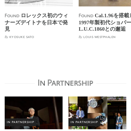
ロレックス初のウィ
Cal.1.96を搭
Found
Found
ナーズデイトナを日本で発
1997年製初代ショパ
見
L.U.C.1860との邂逅
By
By
KYOSUKE SATO
LOUIS WESTPHALEN
In Partnership
IN PARTNERSHIP
IN PARTNERSHIP