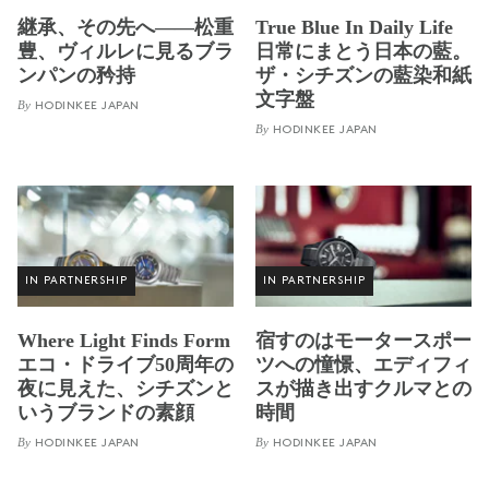
継承、その先へ——松重
True Blue In Daily Life
豊、ヴィルレに見るブラ
日常にまとう日本の藍。
ンパンの矜持
ザ・シチズンの藍染和紙
文字盤
By
HODINKEE JAPAN
By
HODINKEE JAPAN
IN PARTNERSHIP
IN PARTNERSHIP
Where Light Finds Form
宿すのはモータースポー
エコ・ドライブ50周年の
ツへの憧憬、エディフィ
夜に見えた、シチズンと
スが描き出すクルマとの
いうブランドの素顔
時間
By
By
HODINKEE JAPAN
HODINKEE JAPAN