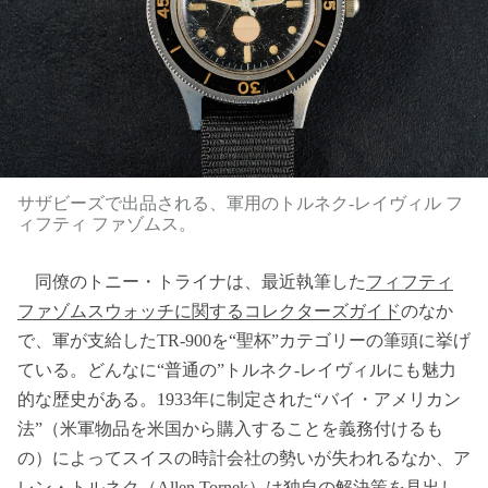
サザビーズで出品される、軍用のトルネク-レイヴィル フ
ィフティ ファゾムス。
同僚のトニー・トライナは、最近執筆した
フィフティ
ファゾムスウォッチに関するコレクターズガイド
のなか
で、軍が支給したTR-900を“聖杯”カテゴリーの筆頭に挙げ
ている。どんなに“普通の”トルネク-レイヴィルにも魅力
的な歴史がある。1933年に制定された“バイ・アメリカン
法”（米軍物品を米国から購入することを義務付けるも
の）によってスイスの時計会社の勢いが失われるなか、ア
レン・トルネク（Allen Tornek）は独自の解決策を見出し