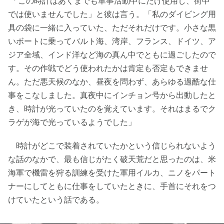
「この時計はあくまでも軍事活動中にだけ使用し、街中
では使いませんでした」と彼は言う。「私のダイビング用
具の袋に一緒に入っていた、ただそれだけです。小さな黒
いボートに乗ってバルト海、湾岸、フランス、ドイツ、ア
ジア全域、インド洋など海の真ん中でともに過ごしたので
す。その作戦でどう使われたかは肯定も否定もできませ
ん。ただ悪天候のなか、昼夜を問わず、あらゆる過酷な仕
事をこなしました。真夜中にインチョン号から出動したと
き、時計が光っていたのを覚えています。それはまるでク
ラゲが海で光っているようでした」
時計がどこで装着されていたかという信じられないよう
な話のなかで、最も信じがたく破天荒だと思ったのは、米
海軍で機雷を狩る訓練を受けた軍用イルカ、ニノをパート
ナーにしてともに仕事をしていたときに、手首にそれをつ
けていたという話である。