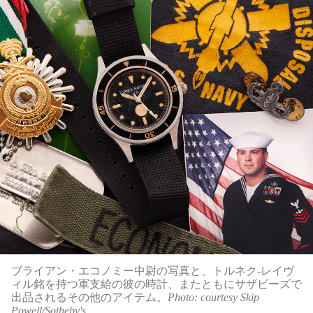
ブライアン・エコノミー中尉の写真と、トルネク-レイヴ
ィル銘を持つ軍支給の彼の時計、またともにサザビーズで
出品されるその他のアイテム。
Photo: courtesy Skip
Powell/Sotheby's