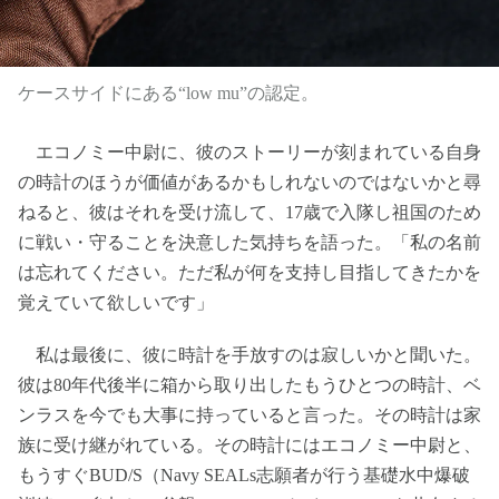
ケースサイドにある“low mu”の認定。
エコノミー中尉に、彼のストーリーが刻まれている自身
の時計のほうが価値があるかもしれないのではないかと尋
ねると、彼はそれを受け流して、17歳で入隊し祖国のため
に戦い・守ることを決意した気持ちを語った。「私の名前
は忘れてください。ただ私が何を支持し目指してきたかを
覚えていて欲しいです」
私は最後に、彼に時計を手放すのは寂しいかと聞いた。
彼は80年代後半に箱から取り出したもうひとつの時計、ベ
ンラスを今でも大事に持っていると言った。その時計は家
族に受け継がれている。その時計にはエコノミー中尉と、
もうすぐBUD/S（Navy SEALs志願者が行う基礎水中爆破