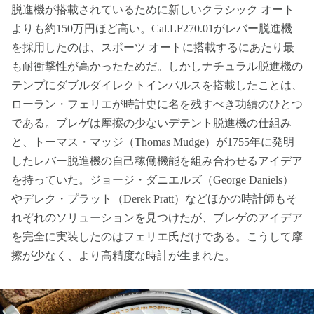
脱進機が搭載されているために新しいクラシック オート
よりも約150万円ほど高い。Cal.LF270.01がレバー脱進機
を採用したのは、スポーツ オートに搭載するにあたり最
も耐衝撃性が高かったためだ。しかしナチュラル脱進機の
テンプにダブルダイレクトインパルスを搭載したことは、
ローラン・フェリエが時計史に名を残すべき功績のひとつ
である。ブレゲは摩擦の少ないデテント脱進機の仕組み
と、トーマス・マッジ（Thomas Mudge）が1755年に発明
したレバー脱進機の自己稼働機能を組み合わせるアイデア
を持っていた。ジョージ・ダニエルズ（George Daniels）
やデレク・プラット（Derek Pratt）などほかの時計師もそ
れぞれのソリューションを見つけたが、ブレゲのアイデア
を完全に実装したのはフェリエ氏だけである。こうして摩
擦が少なく、より高精度な時計が生まれた。