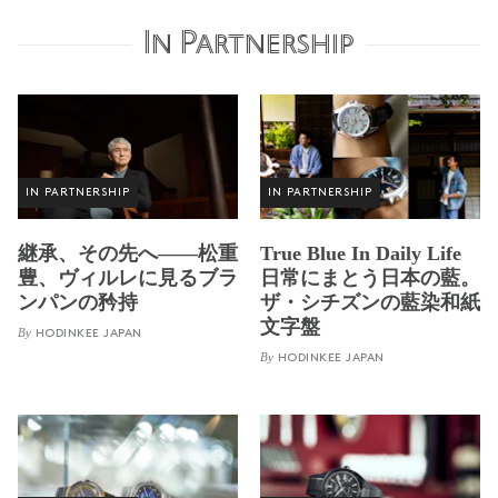
In Partnership
IN PARTNERSHIP
IN PARTNERSHIP
継承、その先へ——松重
True Blue In Daily Life
豊、ヴィルレに見るブラ
日常にまとう日本の藍。
ンパンの矜持
ザ・シチズンの藍染和紙
文字盤
By
HODINKEE JAPAN
By
HODINKEE JAPAN