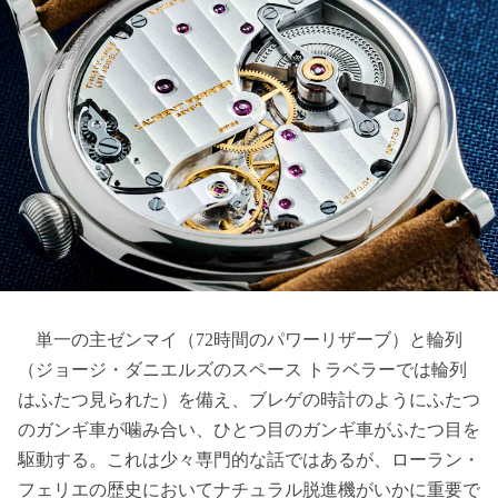
単一の主ゼンマイ（72時間のパワーリザーブ）と輪列
（ジョージ・ダニエルズのスペース トラベラーでは輪列
はふたつ見られた）を備え、ブレゲの時計のようにふたつ
のガンギ車が噛み合い、ひとつ目のガンギ車がふたつ目を
駆動する。これは少々専門的な話ではあるが、ローラン・
フェリエの歴史においてナチュラル脱進機がいかに重要で