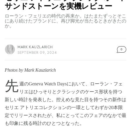
サンドストーンを実機レビュー
ローラン・フェリエの時代の再来か。はたまたずっとそこ
にあり続けたブランドに、再び脚光が当たるときがきたの
か。
MARK KAUZLARICH
0
SEPTEMBER 09, 2024
Photos by Mark Kauzlarich
先
週のGeneva Watch Daysにおいて、ローラン・フェ
リエはひっそりとクラシックのケース形状を持つ
新しい時計を発表した。控えめな見た目を持つその新作は
セリエ アトリエコレクションの一環としてわずか20本限
定でリリースされたが、私にとってこのフェアのなかで最
も印象に残る時計のひとつとなった。