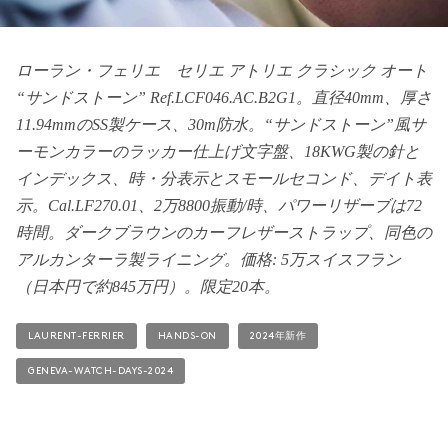
ローラン・フェリエ セリエ アトリエ クラシック オート
“サンドストーン” Ref.LCF046.AC.B2G1。直径40mm、厚さ
11.94mmのSS製ケース、30m防水。“サンドストーン”風サ
ーモンカラーのラッカー仕上げ文字盤、18KWG製の針と
インデックス、時・分表示とスモールセコンド、デイト表
示。Cal.LF270.01、2万8800振動/時、パワーリザーブは72
時間。ダークブラウンのカーフレザーストラップ、同色の
アルカンターラ製ライニング。価格: 5万スイスフラン
（日本円で約845万円）。限定20本。
LAURENT-FERRIER
HANDS-ON
2024年新作
GENEVA-WATCH-DAYS-2024