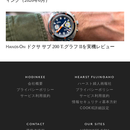
ィング（2026年6月）
ドクサ サブ 200 T.グラフ IIを実機レビュー
Hands-On
HODINKEE
HEARST FUJINGAHO
会社概要
ハースト婦人画報社
プライバシーポリシー
プライバシーポリシー
サービス利用規約
サービス利用規約
情報セキュリティ基本方針
COOKIE詳細設定
CONTACT
OUR SITES