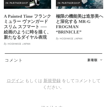
IN PARTNERSHIP
IN PARTNERSHIP
A Painted Time フランク
極限の機能美は造形美へ
ミュラー ヴァンガード
と深化する MR-G
スリム スフマート ──
FROGMAN
絵画のように時を描く、
“BRINICLE”
新たなるダイヤル表現
By
HODINKEE JAPAN
By
HODINKEE JAPAN
新着順
コメント
ログイン
もしくは
新規登録
をしてコメントして
ください。