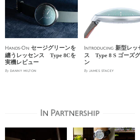
セージグリーンを
新型レッ
Hands-On
Introducing
纏うレッセンス Type 8Cを
ス Type 8 S ゴーズ
実機レビュー
ン
By
By
DANNY MILTON
JAMES STACEY
In Partnership