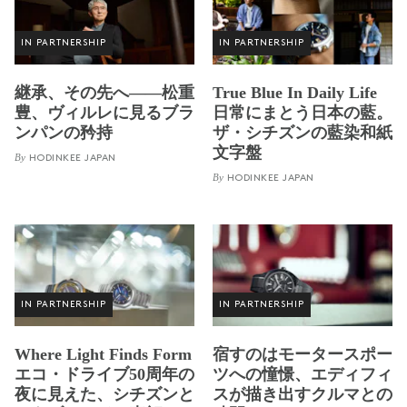
IN PARTNERSHIP
IN PARTNERSHIP
継承、その先へ——松重
True Blue In Daily Life
豊、ヴィルレに見るブラ
日常にまとう日本の藍。
ンパンの矜持
ザ・シチズンの藍染和紙
文字盤
By
HODINKEE JAPAN
By
HODINKEE JAPAN
IN PARTNERSHIP
IN PARTNERSHIP
Where Light Finds Form
宿すのはモータースポー
エコ・ドライブ50周年の
ツへの憧憬、エディフィ
夜に見えた、シチズンと
スが描き出すクルマとの