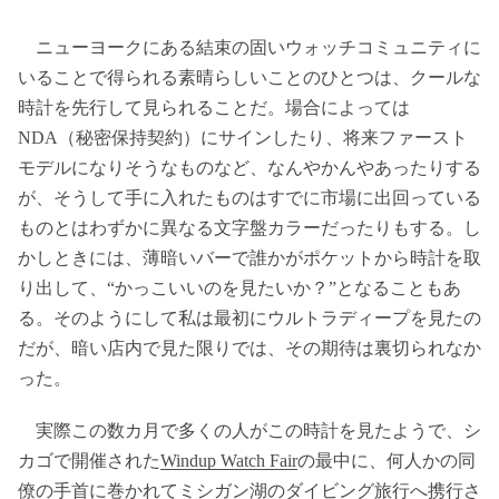
ニューヨークにある結束の固いウォッチコミュニティに
いることで得られる素晴らしいことのひとつは、クールな
時計を先行して見られることだ。場合によっては
NDA（秘密保持契約）にサインしたり、将来ファースト
モデルになりそうなものなど、なんやかんやあったりする
が、そうして手に入れたものはすでに市場に出回っている
ものとはわずかに異なる文字盤カラーだったりもする。し
かしときには、薄暗いバーで誰かがポケットから時計を取
り出して、“かっこいいのを見たいか？”となることもあ
る。そのようにして私は最初にウルトラディープを見たの
だが、暗い店内で見た限りでは、その期待は裏切られなか
った。
実際この数カ月で多くの人がこの時計を見たようで、シ
カゴで開催された
Windup Watch Fair
の最中に、何人かの同
僚の手首に巻かれてミシガン湖のダイビング旅行へ携行さ