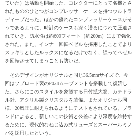
ていた）は活動を開始した。コレクターにとって名機とさ
れたもののひとつがコンプレッサーケースを持つウルトラ
ディープだった。ほかの優れたコンプレッサーケースがそ
うであるように、時計のケースも深く潜るにつれて圧迫さ
れていき、防水性は約600フィート（約200m）にまで強化
された。また、インナー回転ベゼルを採用したことでより
スッキリとしたルックスになるだけでなく、誤ってベゼル
を回転させてしまうことも防いだ。
そのデザインがオリジナルと同じ36.5mmサイズで、今
回はソプロード製のP024ムーブメントを搭載して復活し
た。さらにこのスタイルを象徴する日付拡大窓、カテドラ
ル針、アクリル製クリスタルを装備。またオリジナル同
様、20気圧に耐えられるようにテストもされている。ブラ
ンドによると、新しいこの技術と公差により深度を維持す
るために、現代的なねじ込み式リューズとスーパールミノ
バを採用したという。