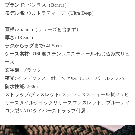
ブランド:
ベンラス（Benrus）
モデル名:
ウルトラディープ（Ultra-Deep）
直径:
36.5mm（リューズを含まず）
厚さ:
13.8mm
ラグからラグまで:
41.5mm
ケース素材:
316L製ステンレススティール/ねじ込み式リュ
ーズ
文字盤:
ブラック
夜光:
インデックス、針、ベゼルにC3スーパールミノバ
防水性能:
200m
ストラップ/ブレスレット:
ステンレススティール製ジュビ
リースタイルクイックリリースブレスレット、ブルーナイ
ロン製NATOダイバーストラップ付属