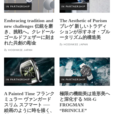
IN PARTNERSHIP
IN PARTNERSHIP
Embracing tradition and
The Aesthetic of Purism
new challenges 伝統を磨
ブレゲ 新しいトラディ
き、挑戦へ。クレドール
ションが示すネオ・ブル
ゴールドフェザーに刻ま
ータリズム的構造美
れた共創の彫金
By
HODINKEE JAPAN
By
HODINKEE JAPAN
IN PARTNERSHIP
IN PARTNERSHIP
A Painted Time フランク
極限の機能美は造形美へ
ミュラー ヴァンガード
と深化する MR-G
スリム スフマート ──
FROGMAN
絵画のように時を描く、
“BRINICLE”