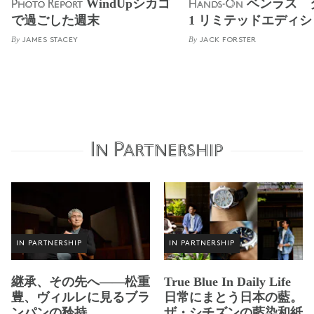
WindUpシカゴ
ベンラス 
Photo Report
Hands-On
で過ごした週末
1 リミテッドエディ
By
By
JAMES STACEY
JACK FORSTER
In Partnership
IN PARTNERSHIP
IN PARTNERSHIP
継承、その先へ——松重
True Blue In Daily Life
豊、ヴィルレに見るブラ
日常にまとう日本の藍。
ンパンの矜持
ザ・シチズンの藍染和紙