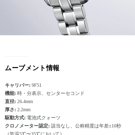
ムーブメント情報
キャリバー:
9F51
機能:
時・分表示、センターセコンド
直径:
26.4mm
厚さ:
2.2mm
駆動方式:
電池式クォーツ
クロノメーター認定:
該当なし、公称精度は年差±10秒
（気温5℃〜35℃において）