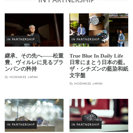
In Partnership
IN PARTNERSHIP
IN PARTNERSHIP
継承、その先へ——松重
True Blue In Daily Life
豊、ヴィルレに見るブラ
日常にまとう日本の藍。
ンパンの矜持
ザ・シチズンの藍染和紙
文字盤
By
HODINKEE JAPAN
By
HODINKEE JAPAN
IN PARTNERSHIP
IN PARTNERSHIP