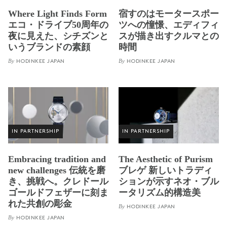
Where Light Finds Form
宿すのはモータースポー
エコ・ドライブ50周年の
ツへの憧憬、エディフィ
夜に見えた、シチズンと
スが描き出すクルマとの
いうブランドの素顔
時間
By
By
HODINKEE JAPAN
HODINKEE JAPAN
IN PARTNERSHIP
IN PARTNERSHIP
Embracing tradition and
The Aesthetic of Purism
new challenges 伝統を磨
ブレゲ 新しいトラディ
き、挑戦へ。クレドール
ションが示すネオ・ブル
ゴールドフェザーに刻ま
ータリズム的構造美
れた共創の彫金
By
HODINKEE JAPAN
By
HODINKEE JAPAN