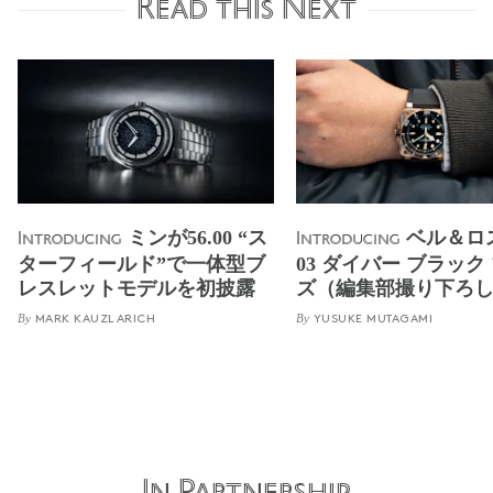
Read this Next
ミンが56.00 “ス
ベル＆ロス
Introducing
Introducing
ターフィールド”で一体型ブ
03 ダイバー ブラック
レスレットモデルを初披露
ズ（編集部撮り下ろ
By
By
MARK KAUZLARICH
YUSUKE MUTAGAMI