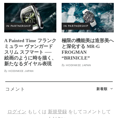
IN PARTNERSHIP
IN PARTNERSHIP
A Painted Time フランク
極限の機能美は造形美へ
ミュラー ヴァンガード
と深化する MR-G
スリム スフマート ──
FROGMAN
絵画のように時を描く、
“BRINICLE”
新たなるダイヤル表現
By
HODINKEE JAPAN
By
HODINKEE JAPAN
新着順
コメント
ログイン
もしくは
新規登録
をしてコメントして