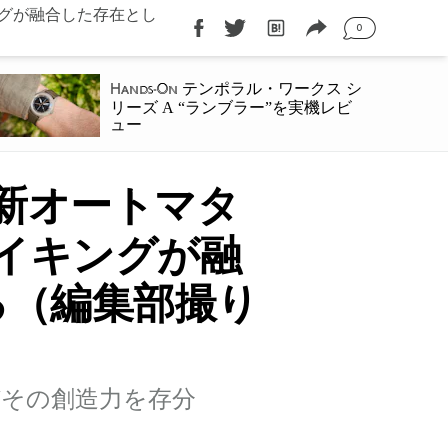
グが融合した存在とし
0
テンポラル・ワークス シ
Hands-On
リーズ A “ランブラー”を実機レビ
ュー
新オートマタ
イキングが融
る（編集部撮り
その創造力を存分