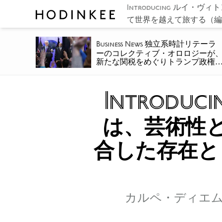
ルイ・ヴィト
Introducing
て世界を越えて旅する（編
独立系時計リテーラ
Business News
ーのコレクティブ・オロロジーが
新たな関税をめぐりトランプ政権
提訴
Introduci
は、芸術性
合した存在と
カルペ・ディエ