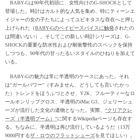
BABY-Gは90年代初頭に、女性向けのG-SHOCKとして
登場した。時計はカルト的な人気を集め、特にティーンエ
イジャーの女の子たちによってユビキタスな存在へと押し
上げられた（
BABY-Gのベイビースパイスに触発
されたの
は間違いない）。そしてこの新しい時計シリーズは、G-
SHOCKの重要な防水性および耐衝撃性のスペックを保持
しつつも、90年代の甘ったるいスタイルのひねりを加えて
いる。
BABY-Gの魅力は常に半透明のケースにあった。それ
は“ガールパワー”（すみません、どうしても言いたかっ
た）トレンドをほうふつとさせ、Y2K、フルーティーなロ
ールオンリップグロス、半透明のiMac G3、ジェリーシュ
ーズが流行した文化の遺物となった。実際、
“クリアクレ
ーズ（半透明ブーム）”
に関するWikipediaページも存在す
る。ちなみに、半透明は再び流行しているようだ（13万
9000円する
ザ・ロウのフラットシューズ
を見てほしい）。