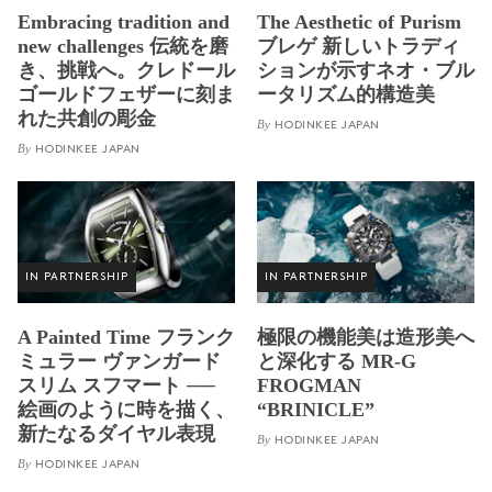
Embracing tradition and
The Aesthetic of Purism
new challenges 伝統を磨
ブレゲ 新しいトラディ
き、挑戦へ。クレドール
ションが示すネオ・ブル
ゴールドフェザーに刻ま
ータリズム的構造美
れた共創の彫金
By
HODINKEE JAPAN
By
HODINKEE JAPAN
IN PARTNERSHIP
IN PARTNERSHIP
A Painted Time フランク
極限の機能美は造形美へ
ミュラー ヴァンガード
と深化する MR-G
スリム スフマート ──
FROGMAN
絵画のように時を描く、
“BRINICLE”
新たなるダイヤル表現
By
HODINKEE JAPAN
By
HODINKEE JAPAN