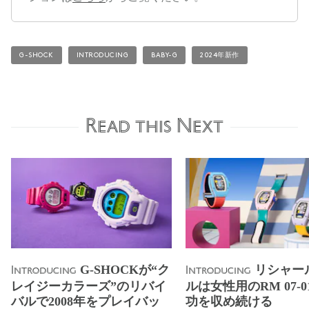
G-SHOCK
INTRODUCING
BABY-G
2024年新作
Read this Next
G-SHOCKが“ク
リシャー
Introducing
Introducing
レイジーカラーズ”のリバイ
ルは女性用のRM 07-
バルで2008年をプレイバッ
功を収め続ける