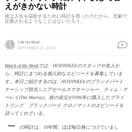
えがきかない時計
彼は人生を謳歌するために時計を買ったのだから、悲劇で
定義されるようなことはないだろう。
TIM MURRAY
0
SEPTEMBER 21, 2022
Watch of the Week
では、HODINKEEのスタッフや友人か
ら、時計にまつわる個人的なエピソードを募集していま
す。本日ご紹介するのは、HODINKEEのブランドパート
ナーシップ担当シニアセールスマネージャー、ティム・マ
ーレイ(Tim Murray)。彼の叔父が1996年に購入したブライ
トリング ブラックバード クロノマットのエピソードを
語ってくれている。
こ
の時計は、10年間、ほぼ毎日身につけていまし