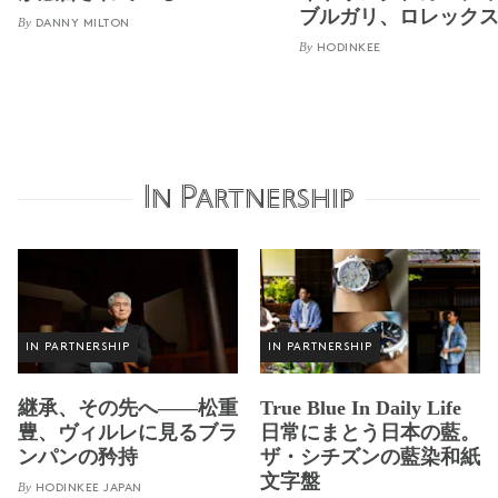
ブルガリ、ロレック
By
DANNY MILTON
By
HODINKEE
In Partnership
IN PARTNERSHIP
IN PARTNERSHIP
継承、その先へ——松重
True Blue In Daily Life
豊、ヴィルレに見るブラ
日常にまとう日本の藍。
ンパンの矜持
ザ・シチズンの藍染和紙
文字盤
By
HODINKEE JAPAN