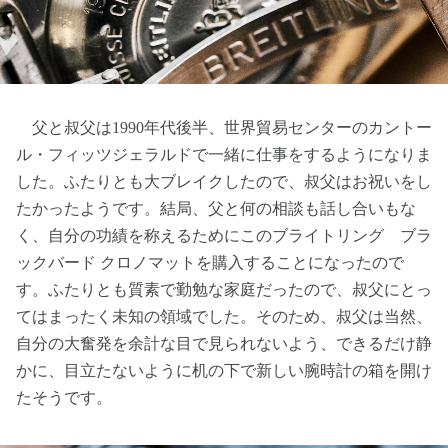
父と叔父は1990年代後半、世界貿易センターのカントー
ル・フィッツジェラルドで一緒に仕事をするようになりま
した。ふたりとも大ブレイクしたので、叔父はお祝いをし
たかったようです。結局、父と何の相談も話し合いもな
く、自分の功績を称えるためにこのブライトリング ブラ
ックバード クロノマットを購入することになったので
す。ふたりとも質素で勤勉な家庭だったので、叔父にとっ
てはまったく未知の領域でした。そのため、叔父は当然、
自分の大奮発を余計な目で見られないよう、できるだけ静
かに、目立たないように机の下で新しい腕時計の箱を開け
たそうです。