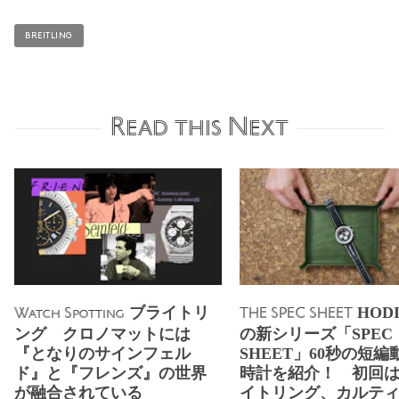
BREITLING
Read this Next
ブライトリ
HODI
Watch Spotting
THE SPEC SHEET
ング クロノマットには
の新シリーズ「SPEC
『となりのサインフェル
SHEET」60秒の短編
ド』と『フレンズ』の世界
時計を紹介！ 初回
が融合されている
イトリング、カルテ