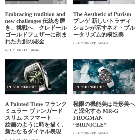
Embracing tradition and
The Aesthetic of Purism
new challenges 伝統を磨
ブレゲ 新しいトラディ
き、挑戦へ。クレドール
ションが示すネオ・ブル
ゴールドフェザーに刻ま
ータリズム的構造美
れた共創の彫金
By
HODINKEE JAPAN
By
HODINKEE JAPAN
IN PARTNERSHIP
IN PARTNERSHIP
A Painted Time フランク
極限の機能美は造形美へ
ミュラー ヴァンガード
と深化する MR-G
スリム スフマート ──
FROGMAN
絵画のように時を描く、
“BRINICLE”
新たなるダイヤル表現
By
HODINKEE JAPAN
By