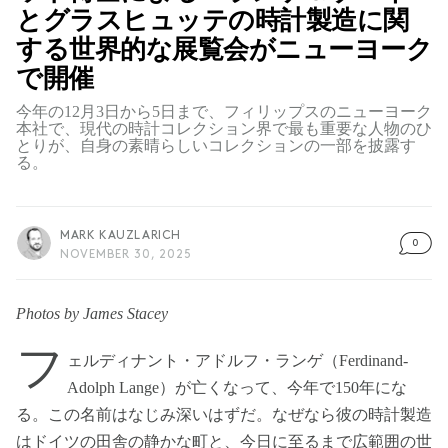
とグラスヒュッテの時計製造に関
する世界的な展覧会がニューヨーク
で開催
今年の12月3日から5日まで、フィリップスのニューヨーク
本社で、現代の時計コレクション界で最も重要な人物のひ
とりが、自身の素晴らしいコレクションの一部を披露す
る。
MARK KAUZLARICH
0
NOVEMBER 30, 2025
Photos by James Stacey
フ
ェルディナント・アドルフ・ランゲ（Ferdinand-
Adolph Lange）が亡くなって、今年で150年にな
る。この名前はなじみ深いはずだ。なぜなら彼の時計製造
はドイツの田舎の静かな町と、今日に至るまで広範囲の世