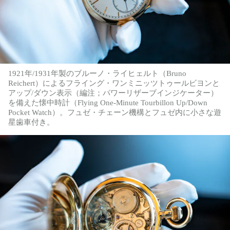
1921年/1931年製のブルーノ・ライヒェルト（Bruno
Reichert）によるフライング・ワンミニッツトゥールビヨンと
アップ/ダウン表示（編注；パワーリザーブインジケーター）
を備えた懐中時計（Flying One-Minute Tourbillon Up/Down
Pocket Watch）。フュゼ・チェーン機構とフュゼ内に小さな遊
星歯車付き。