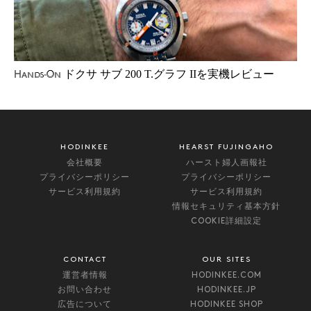
ドクサ サブ 200 T.グラフ IIを実機レビュー
Hands-On
HODINKEE
HEARST FUJINGAHO
会社概要
ハースト婦人画報社
プライバシーポリシー
プライバシーポリシー
サービス利用規約
サービス利用規約
情報セキュリティ基本方針
COOKIE詳細設定
CONTACT
OUR SITES
運営者情報
HODINKEE.COM
お問い合わせ
HODINKEE.JP
広告について
HODINKEE SHOP