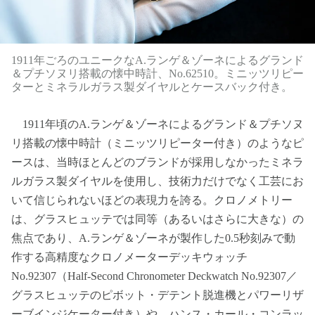
1911年ごろのユニークなA.ランゲ＆ゾーネによるグランド
＆プチソヌリ搭載の懐中時計、No.62510。ミニッツリピー
ターとミネラルガラス製ダイヤルとケースバック付き。
1911年頃のA.ランゲ＆ゾーネによるグランド＆プチソヌ
リ搭載の懐中時計（ミニッツリピーター付き）のようなピ
ースは、当時ほとんどのブランドが採用しなかったミネラ
ルガラス製ダイヤルを使用し、技術力だけでなく工芸にお
いて信じられないほどの表現力を誇る。クロノメトリー
は、グラスヒュッテでは同等（あるいはさらに大きな）の
焦点であり、A.ランゲ＆ゾーネが製作した0.5秒刻みで動
作する高精度なクロノメーターデッキウォッチ
No.92307（Half-Second Chronometer Deckwatch No.92307／
グラスヒュッテのピボット・デテント脱進機とパワーリザ
ーブインジケーター付き）や、ハンス・カール・コンラッ