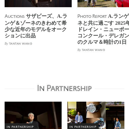
サザビーズ、A.ラ
A.ラン
Auctions
Photo Report
ンゲ＆ゾーネのきわめて希
ネと共に過ごす 2025
少な近年のモデルをオーク
ドレイン・ニューポ
ションに出品
コンクール・デレガ
のクルマ＆時計の1日
By
TANTAN WANG
By
TANTAN WANG
In Partnership
IN PARTNERSHIP
IN PARTNERSHIP