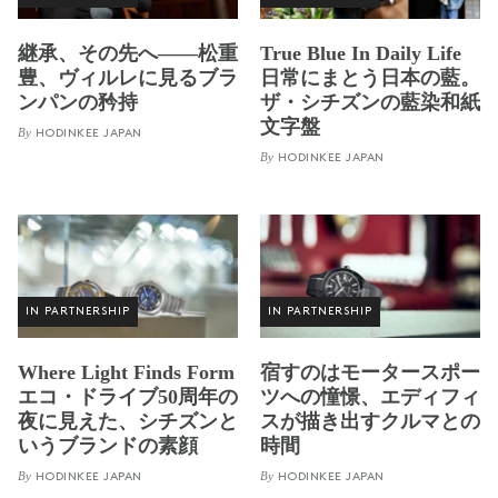
継承、その先へ——松重
True Blue In Daily Life
豊、ヴィルレに見るブラ
日常にまとう日本の藍。
ンパンの矜持
ザ・シチズンの藍染和紙
文字盤
By
HODINKEE JAPAN
By
HODINKEE JAPAN
IN PARTNERSHIP
IN PARTNERSHIP
Where Light Finds Form
宿すのはモータースポー
エコ・ドライブ50周年の
ツへの憧憬、エディフィ
夜に見えた、シチズンと
スが描き出すクルマとの
いうブランドの素顔
時間
By
By
HODINKEE JAPAN
HODINKEE JAPAN