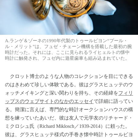
A.ランゲ＆ゾーネの1990年代製のトゥールビヨン“プール・
ル・メリット”は、フュゼ・チェーン機構を搭載した最初の腕
時計だった。それには、ここに見られるライヒェルトの懐中
時計に触発され、フュゼ内に遊星歯車も組み込まれていた。
クロット博士のような人物のコレクションを目にできる
のはきわめて珍しい体験である。彼はグラスヒュッテのウ
ォッチメイキングと深い関わりを持ち、その経緯を
フィリ
ップスのウェブサイトのなかのエッセイ
で詳細に語ってい
る。簡潔に言えば、専門的な時計オークションハウスの構
想を練っていたあいだ、彼は友人で元学友のリチャード・
ミクロシュ氏（Richard Miklosch／1939-2014）に頼った。
彼は、グラスヒュッテ様式の手巻き懐中時計トゥールビヨ