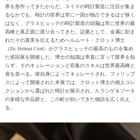
界を形作ってきたからだ。スイスの時計製造に注目が集ま
るなかでも、時計の世界は常に一国が独占できるほど狭く
はなく、グラスヒュッテの時計製造の頭脳は常に世界の最
高峰と真正面に渡り合ってきた。証拠として、金属に刻ま
れたその真実を伝えるためへルムート・クロット博士
（Dr. Helmut Crott）がグラスヒュッテの最高のものを集め
た巡回展を開催した。博士の知識は率直に言って限界を知
らず、そのキュレーションと収集のスキルは世界最高峰と
肩を並べる。彼自身によってキュレートされ、フィリップ
スによって開催された本展では、クロット博士の個人コレ
クションから選ばれた時計が展示され、A.ランゲ＆ゾーネ
の多様な作品群と、この町が紡いできた物語を広く伝え
る。