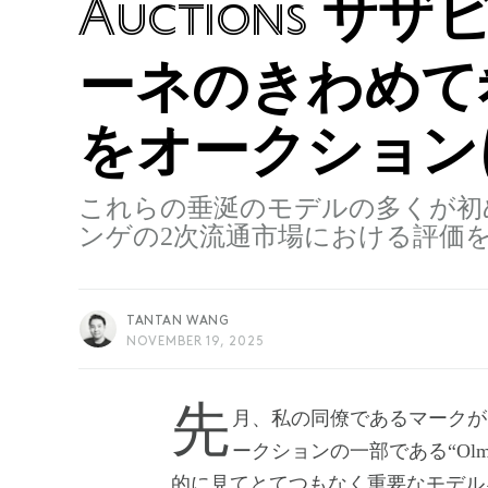
サザビ
Auctions
ーネのきわめて
をオークション
これらの垂涎のモデルの多くが初
ンゲの2次流通市場における評価
TANTAN WANG
NOVEMBER 19, 2025
先月、私の同僚であるマークが、サザビーズがこの冬にアメリカで開催するオ
ークションの一部である“Olmsted 
的に見てとてつもなく重要なモデル