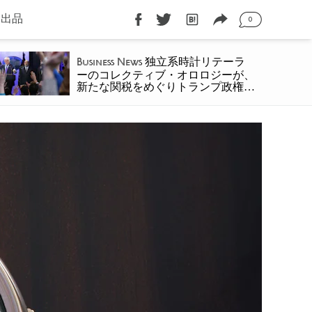
に出品
0
独立系時計リテーラ
Business News
ーのコレクティブ・オロロジーが、
新たな関税をめぐりトランプ政権を
提訴