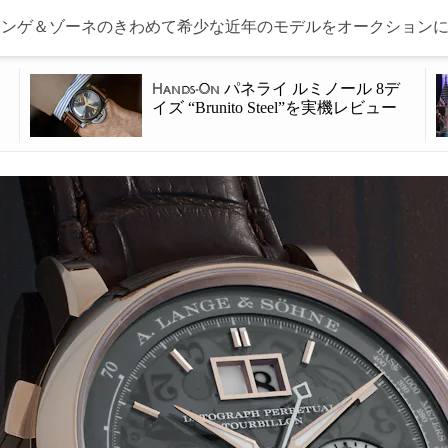
ランゲ＆ゾーネのきわめて希少な近年のモデルをオークション
パネライ ルミノール 8デ
Hands-On
イズ “Brunito Steel”を実機レビュー