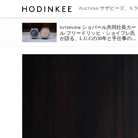
サザビーズ、A.
Auctions
ショパール共同社長カー
Interview
ル-フリードリッヒ・ショイフレ氏
が語る、L.U.Cの30年と手仕事の未
来