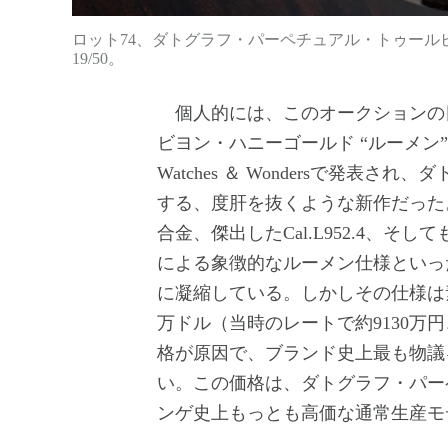
ロット74、ダトグラフ・パーペチュアル・トゥール
19/50。
個人的には、このオークションの
ビヨン・ハニーゴールド “ルーメン” R
Watches ＆ Wondersで発表
する、度肝を抜くような新作だった
合金、傑出したCal.L952.4、
による象徴的なルーメン仕様といっ
に凝縮している。しかしその仕様は
万ドル（当時のレートで約9130万
格が原因で、ブランド史上最も物議
い。この価格は、ダトグラフ・パー
ンゲ史上もっとも高価な通常生産モ