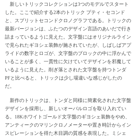
新しいトリックコレクションは3つのモデルでスタート
した。ここで紹介する2本のトリック プティ・セコンド
と、スプリットセコンドクロノグラフである。トリックの
最新バージョンは、ふたつのデザイン言語のあいだで行き
詰まっているように見えた。文字盤にはオリジナルライン
で見られたギヨシェ装飾が施されていたが、しばしばアプ
ライドの数字とロゴが、文字盤のブロックの中に浮かんで
いることが多く、一貫性に欠けていてデザインを邪魔して
いるように見えた。削ぎ落とされた文字盤を持つトンダ
PFと比べると、トリックは少し場違いな感じがしたの
だ。
新作のトリックは、トンダと同様に簡素化された文字盤
デザインを採用し、新しいオーバルロゴを取り入れてい
る。18Kホワイトゴールド文字盤のギヨシェ装飾をやめ、
アンティークのマリンクロノメーターや置き時計からイン
スピレーションを得た木目調の質感を表現した。ミシェ