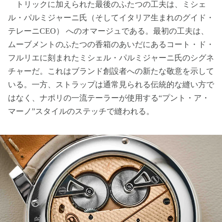
トリックに加えられた最後のふたつの工夫は、ミシェ
ル・パルミジャーニ氏（そしてイタリア生まれのグイド・
テレーニCEO） へのオマージュである。最初の工夫は、
ムーブメントのふたつの香箱のあいだにあるコート・ド・
フルリエに刻まれたミシェル・パルミジャーニ氏のシグネ
チャーだ。これはブランド創設者への新たな敬意を示して
いる。一方、ストラップは通常見られる伝統的な縫い方で
はなく、ナポリの一流テーラーが使用する“プント・ア・
マーノ”スタイルのステッチで縫われる。