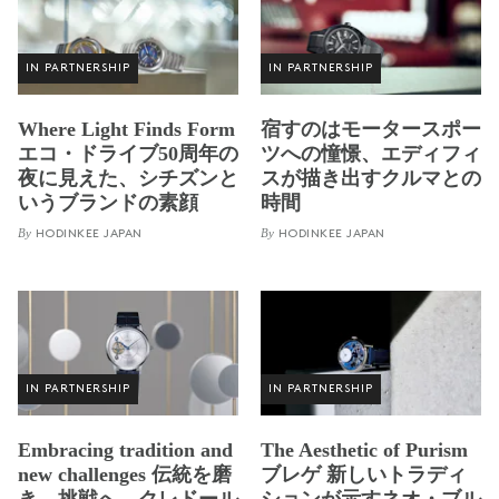
IN PARTNERSHIP
IN PARTNERSHIP
Where Light Finds Form
宿すのはモータースポー
エコ・ドライブ50周年の
ツへの憧憬、エディフィ
夜に見えた、シチズンと
スが描き出すクルマとの
いうブランドの素顔
時間
By
By
HODINKEE JAPAN
HODINKEE JAPAN
IN PARTNERSHIP
IN PARTNERSHIP
Embracing tradition and
The Aesthetic of Purism
new challenges 伝統を磨
ブレゲ 新しいトラディ
き、挑戦へ。クレドール
ションが示すネオ・ブル