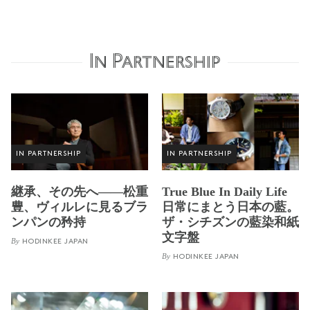
In Partnership
IN PARTNERSHIP
IN PARTNERSHIP
継承、その先へ——松重
True Blue In Daily Life
豊、ヴィルレに見るブラ
日常にまとう日本の藍。
ンパンの矜持
ザ・シチズンの藍染和紙
文字盤
By
HODINKEE JAPAN
By
HODINKEE JAPAN