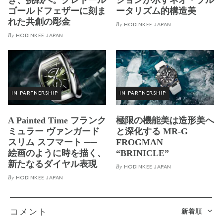
ゴールドフェザーに刻ま
ータリズム的構造美
れた共創の彫金
By
HODINKEE JAPAN
By
HODINKEE JAPAN
IN PARTNERSHIP
IN PARTNERSHIP
A Painted Time フランク
極限の機能美は造形美へ
ミュラー ヴァンガード
と深化する MR-G
スリム スフマート ──
FROGMAN
絵画のように時を描く、
“BRINICLE”
新たなるダイヤル表現
By
HODINKEE JAPAN
By
HODINKEE JAPAN
新着順
コメント