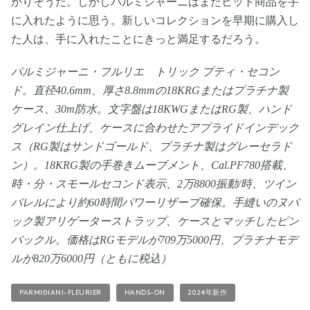
かりそうだ。しかしパルミジャーニはまたヒット商品を手
に入れたように思う。新しいコレクションを早期に購入し
た人は、手に入れたことにきっと満足するだろう。
パルミジャーニ・フルリエ トリック プティ・セコン
ド。直径40.6mm、厚さ8.8mmの18KRGまたはプラチナ製
ケース、30m防水。文字盤は18KWGまたはRG製、ハンド
グレイン仕上げ、ケースに合わせたアプライドインデック
ス（RG製はサンドゴールド、プラチナ製はグレーセラド
ン）。18KRG製の手巻きムーブメント、Cal.PF780搭載、
時・分・スモールセコンド表示、2万8800振動/時、ツイン
バレルにより約60時間パワーリザーブ確保。手縫いのヌバ
ック製アリゲーターストラップ、ケースとマッチしたピン
バックル。価格はRGモデルが709万5000円、プラチナモデ
ルが820万6000円（ともに税込）
PARMIGIANI-FLEURIER
HANDS-ON
2024年新作