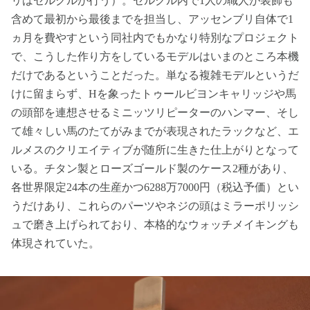
リはセルクルが行う）。セルクル内で1人の職人が装飾も
含めて最初から最後までを担当し、アッセンブリ自体で1
ヵ月を費やすという同社内でもかなり特別なプロジェクト
で、こうした作り方をしているモデルはいまのところ本機
だけであるということだった。単なる複雑モデルというだ
けに留まらず、Hを象ったトゥールビヨンキャリッジや馬
の頭部を連想させるミニッツリピーターのハンマー、そし
て雄々しい馬のたてがみまでが表現されたラックなど、エ
ルメスのクリエイティブが随所に生きた仕上がりとなって
いる。チタン製とローズゴールド製のケース2種があり、
各世界限定24本の生産かつ6288万7000円（税込予価）とい
うだけあり、これらのパーツやネジの頭はミラーポリッシ
ュで磨き上げられており、本格的なウォッチメイキングも
体現されていた。