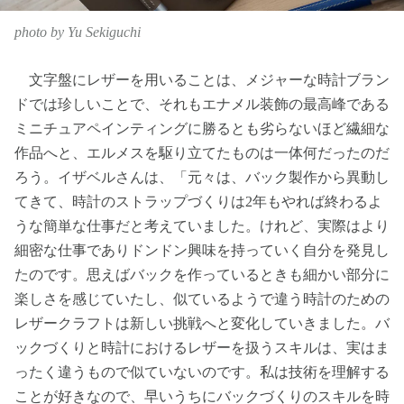
photo by Yu Sekiguchi
文字盤にレザーを用いることは、メジャーな時計ブラン
ドでは珍しいことで、それもエナメル装飾の最高峰である
ミニチュアペインティングに勝るとも劣らないほど繊細な
作品へと、エルメスを駆り立てたものは一体何だったのだ
ろう。イザベルさんは、「元々は、バック製作から異動し
てきて、時計のストラップづくりは2年もやれば終わるよ
うな簡単な仕事だと考えていました。けれど、実際はより
細密な仕事でありドンドン興味を持っていく自分を発見し
たのです。思えばバックを作っているときも細かい部分に
楽しさを感じていたし、似ているようで違う時計のための
レザークラフトは新しい挑戦へと変化していきました。バ
ックづくりと時計におけるレザーを扱うスキルは、実はま
ったく違うもので似ていないのです。私は技術を理解する
ことが好きなので、早いうちにバックづくりのスキルを時