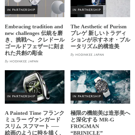
IN PARTNERSHIP
IN PARTNERSHIP
Embracing tradition and
The Aesthetic of Purism
new challenges 伝統を磨
ブレゲ 新しいトラディ
き、挑戦へ。クレドール
ションが示すネオ・ブル
ゴールドフェザーに刻ま
ータリズム的構造美
れた共創の彫金
By
HODINKEE JAPAN
By
HODINKEE JAPAN
IN PARTNERSHIP
IN PARTNERSHIP
A Painted Time フランク
極限の機能美は造形美へ
ミュラー ヴァンガード
と深化する MR-G
スリム スフマート ──
FROGMAN
絵画のように時を描く、
“BRINICLE”