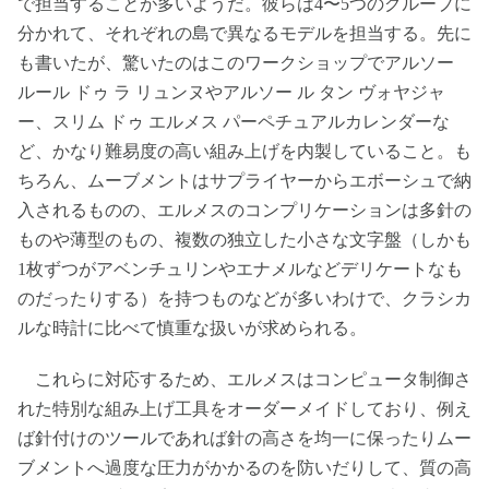
で担当することが多いようだ。彼らは4〜5つのグループに
分かれて、それぞれの島で異なるモデルを担当する。先に
も書いたが、驚いたのはこのワークショップでアルソー
ルール ドゥ ラ リュンヌやアルソー ル タン ヴォヤジャ
ー、スリム ドゥ エルメス パーペチュアルカレンダーな
ど、かなり難易度の高い組み上げを内製していること。も
ちろん、ムーブメントはサプライヤーからエボーシュで納
入されるものの、エルメスのコンプリケーションは多針の
ものや薄型のもの、複数の独立した小さな文字盤（しかも
1枚ずつがアベンチュリンやエナメルなどデリケートなも
のだったりする）を持つものなどが多いわけで、クラシカ
ルな時計に比べて慎重な扱いが求められる。
これらに対応するため、エルメスはコンピュータ制御さ
れた特別な組み上げ工具をオーダーメイドしており、例え
ば針付けのツールであれば針の高さを均一に保ったりムー
ブメントへ過度な圧力がかかるのを防いだりして、質の高