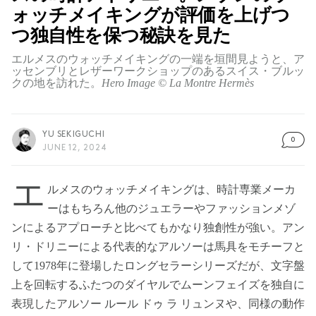
ォッチメイキングが評価を上げつ
つ独自性を保つ秘訣を見た
エルメスのウォッチメイキングの一端を垣間見ようと、ア
ッセンブリとレザーワークショップのあるスイス・ブルッ
クの地を訪れた。
Hero Image © La Montre Hermès
YU SEKIGUCHI
0
JUNE 12, 2024
エ
ルメスのウォッチメイキングは、時計専業メーカ
ーはもちろん他のジュエラーやファッションメゾ
ンによるアプローチと比べてもかなり独創性が強い。アン
リ・ドリニーによる代表的なアルソーは馬具をモチーフと
して1978年に登場したロングセラーシリーズだが、文字盤
上を回転するふたつのダイヤルでムーンフェイズを独自に
表現したアルソー ルール ドゥ ラ リュンヌや、同様の動作