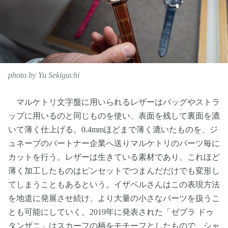
photo by Yu Sekiguchi
マルケトリ文字盤に用いられるレザーはバッグやストラ
ップに用いるのと同じものを使い、表面を残して裏面を漉
いて薄く仕上げる。0.4mmほどまで薄く漉いたものを、ジ
ュネーブのパートナー企業へ送りマルケトリのパーツ毎に
カットを行う。レザーは生きている素材であり、これほど
薄く加工したものはピンセットでつまんだだけでも変形し
てしまうこともあるという。イザベルさんはこの表現方法
を地道に発展させ続け、より大量の小さなパーツを扱うこ
とも可能にしていく。2019年に発表された「ゼブラ ドゥ
タンザニ」はスカーフの柄をモチーフとしたもので、シャ