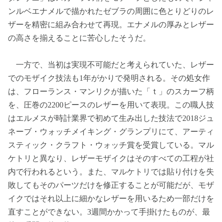
ンルベエナメルで描かれたゼブラの周囲に色とりどりのレ
ザーを精密に組み合わせて再現。エナメルの厚みとレザー
の高さを揃えることに苦心したそうだ。
一方で、当初は実現不可能だと考えられていた、レザー
でのモザイク技法も1年がかりで発明される。その処女作
は、フローランス・マンリクが描いた「ｔ」のスカーフ柄
を、圧巻の2200ピースのレザーを用いて表現。この職人技
はエルメスが時計業界で初めて生み出した技法で2018ジュ
ネーブ・ウォッチメイキング・グランプリにて、アーティ
スティック・クラフト・ウォッチ賞を受賞している。マル
ケトリと異なり、レザーモザイクはそのすべての工程が社
内で行われるという。また、マルケトリでは貼り付けを失
敗してもそのパーツだけを修正することが可能だが、モザ
イクではそれ以上に細かなレザーを用いるため一部だけを
直すことができない。3週間かかって手掛けたものが、最