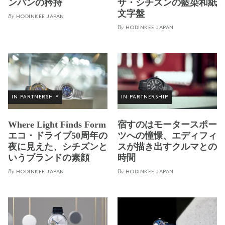
ンパンの矜持
ザ・シチズンの藍染和紙
文字盤
By
HODINKEE JAPAN
By
HODINKEE JAPAN
IN PARTNERSHIP
IN PARTNERSHIP
Where Light Finds Form
宿すのはモータースポー
エコ・ドライブ50周年の
ツへの憧憬、エディフィ
夜に見えた、シチズンと
スが描き出すクルマとの
いうブランドの素顔
時間
By
By
HODINKEE JAPAN
HODINKEE JAPAN