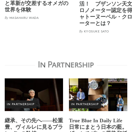
と革新が交差するオメガの
活！ ブザンソン天
世界を体験
ロノメーター認定を
ャトーヌーベル・ク
By
MASAHARU WADA
ーターとは？
By
KYOSUKE SATO
In Partnership
IN PARTNERSHIP
IN PARTNERSHIP
継承、その先へ——松重
True Blue In Daily Life
豊、ヴィルレに見るブラ
日常にまとう日本の藍。