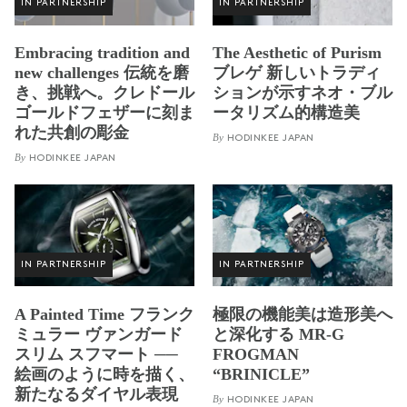
IN PARTNERSHIP
IN PARTNERSHIP
Embracing tradition and
The Aesthetic of Purism
new challenges 伝統を磨
ブレゲ 新しいトラディ
き、挑戦へ。クレドール
ションが示すネオ・ブル
ゴールドフェザーに刻ま
ータリズム的構造美
れた共創の彫金
By
HODINKEE JAPAN
By
HODINKEE JAPAN
IN PARTNERSHIP
IN PARTNERSHIP
A Painted Time フランク
極限の機能美は造形美へ
ミュラー ヴァンガード
と深化する MR-G
スリム スフマート ──
FROGMAN
絵画のように時を描く、
“BRINICLE”
新たなるダイヤル表現
By
HODINKEE JAPAN