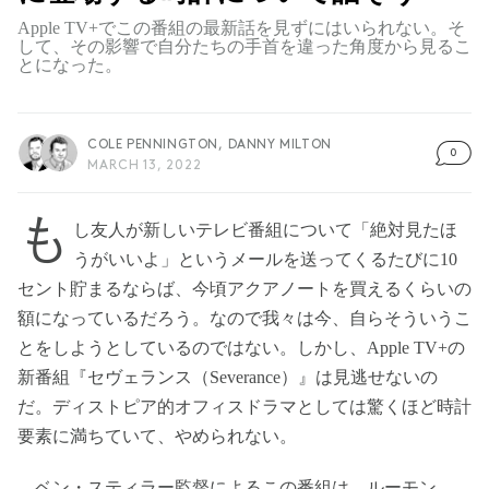
Apple TV+でこの番組の最新話を見ずにはいられない。そ
して、その影響で自分たちの手首を違った角度から見るこ
とになった。
COLE PENNINGTON,
DANNY MILTON
0
MARCH 13, 2022
も
し友人が新しいテレビ番組について「絶対見たほ
うがいいよ」というメールを送ってくるたびに10
セント貯まるならば、今頃アクアノートを買えるくらいの
額になっているだろう。なので我々は今、自らそういうこ
とをしようとしているのではない。しかし、Apple TV+の
新番組『セヴェランス（Severance）』は見逃せないの
だ。ディストピア的オフィスドラマとしては驚くほど時計
要素に満ちていて、やめられない。
ベン・スティラー監督によるこの番組は、ルーモン