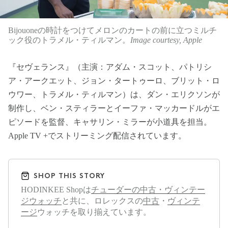
Bijouoneの時計をつけてメロンのカートの前に立つミルチ
ック役のトラメル・ティルマン。
Image courtesy, Apple
『セヴェランス』（主演：アダム・スコット、パトリシ
ア・アークエット、ジョン・タートゥーロ、ブリット・ロ
ウワー、トラメル・ティルマン）は、ダン・エリクソンが
制作し、ベン・スティラーとイーファ・マッカードルがエ
ピソードを監督、キャサリン・ミラーが小道具を担当。
Apple TV +でストリーミング配信されています。
SHOP THIS STORY
HODINKEE Shopは
チューダーの中古・ヴィンテー
ジウォッチ
と共に、ロレックスの
中古
・
ヴィンテ
ージ
ウォッチを取り揃えています。