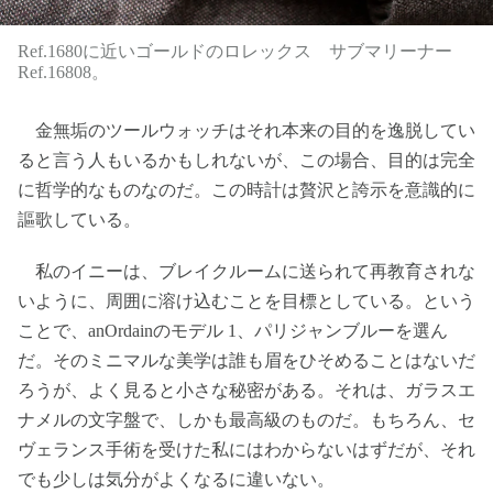
Ref.1680に近いゴールドのロレックス サブマリーナー
Ref.16808。
金無垢のツールウォッチはそれ本来の目的を逸脱してい
ると言う人もいるかもしれないが、この場合、目的は完全
に哲学的なものなのだ。この時計は贅沢と誇示を意識的に
謳歌している。
私のイニーは、ブレイクルームに送られて再教育されな
いように、周囲に溶け込むことを目標としている。という
ことで、anOrdainのモデル 1、パリジャンブルーを選ん
だ。そのミニマルな美学は誰も眉をひそめることはないだ
ろうが、よく見ると小さな秘密がある。それは、ガラスエ
ナメルの文字盤で、しかも最高級のものだ。もちろん、セ
ヴェランス手術を受けた私にはわからないはずだが、それ
でも少しは気分がよくなるに違いない。