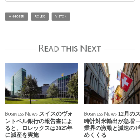
H-MOSER
ROLEX
VISTOK
Read this Next
スイスのヴォ
12月の
Business News
Business News
ントベル銀行の報告書によ
時計対米輸出が急増 
ると、ロレックスは2025年
業界の激動と減速の1
に減産を実施
めくくる