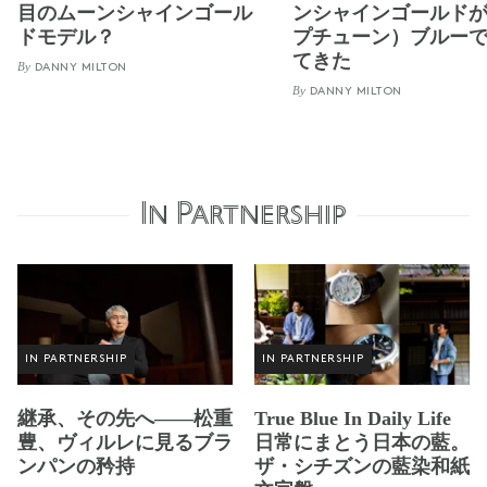
目のムーンシャインゴール
ンシャインゴールド
ドモデル？
プチューン）ブルー
てきた
By
DANNY MILTON
By
DANNY MILTON
In Partnership
IN PARTNERSHIP
IN PARTNERSHIP
継承、その先へ——松重
True Blue In Daily Life
豊、ヴィルレに見るブラ
日常にまとう日本の藍。
ンパンの矜持
ザ・シチズンの藍染和紙