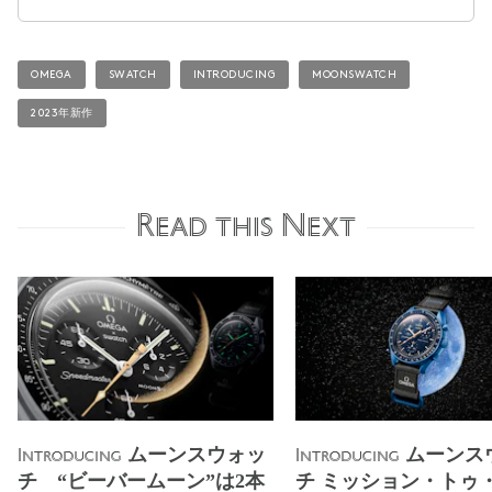
OMEGA
SWATCH
INTRODUCING
MOONSWATCH
2023年新作
Read this Next
ムーンスウォッ
ムーンス
Introducing
Introducing
チ “ビーバームーン”は2本
チ ミッション・トゥ