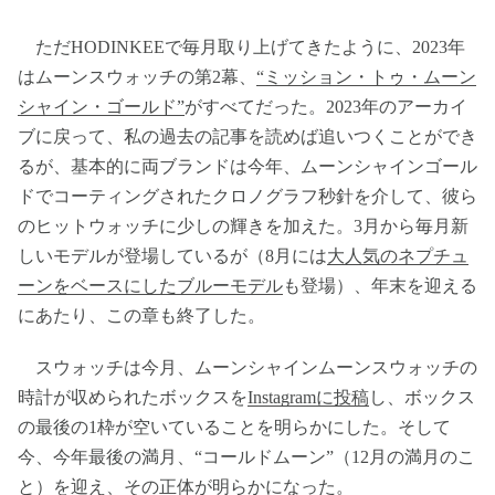
ただHODINKEEで毎月取り上げてきたように、2023年
はムーンスウォッチの第2幕、
“ミッション・トゥ・ムーン
シャイン・ゴールド”
がすべてだった。2023年のアーカイ
ブに戻って、私の過去の記事を読めば追いつくことができ
るが、基本的に両ブランドは今年、ムーンシャインゴール
ドでコーティングされたクロノグラフ秒針を介して、彼ら
のヒットウォッチに少しの輝きを加えた。3月から毎月新
しいモデルが登場しているが（8月には
大人気のネプチュ
ーンをベースにしたブルーモデル
も登場）、年末を迎える
にあたり、この章も終了した。
スウォッチは今月、ムーンシャインムーンスウォッチの
時計が収められたボックスを
Instagramに投稿
し、ボックス
の最後の1枠が空いていることを明らかにした。そして
今、今年最後の満月、“コールドムーン”（12月の満月のこ
と）を迎え、その正体が明らかになった。