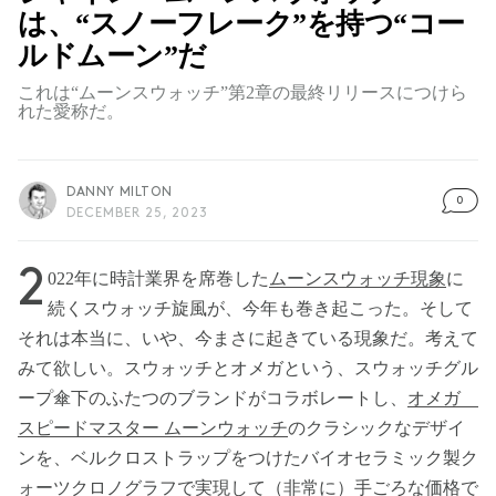
は、“スノーフレーク”を持つ“コー
ルドムーン”だ
これは“ムーンスウォッチ”第2章の最終リリースにつけら
れた愛称だ。
DANNY MILTON
0
DECEMBER 25, 2023
2
022年に時計業界を席巻した
ムーンスウォッチ現象
に
続くスウォッチ旋風が、今年も巻き起こった。そして
それは本当に、いや、今まさに起きている現象だ。考えて
みて欲しい。スウォッチとオメガという、スウォッチグル
ープ傘下のふたつのブランドがコラボレートし、
オメガ
スピードマスター ムーンウォッチ
のクラシックなデザイ
ンを、ベルクロストラップをつけたバイオセラミック製ク
ォーツクロノグラフで実現して（非常に）手ごろな価格で