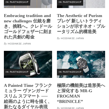
IN PARTNERSHIP
IN PARTNERSHIP
Embracing tradition and
The Aesthetic of Purism
new challenges 伝統を磨
ブレゲ 新しいトラディ
き、挑戦へ。クレドール
ションが示すネオ・ブル
ゴールドフェザーに刻ま
ータリズム的構造美
れた共創の彫金
By
HODINKEE JAPAN
By
HODINKEE JAPAN
IN PARTNERSHIP
IN PARTNERSHIP
A Painted Time フランク
極限の機能美は造形美へ
ミュラー ヴァンガード
と深化する MR-G
スリム スフマート ──
FROGMAN
絵画のように時を描く、
“BRINICLE”
新たなるダイヤル表現
By
HODINKEE JAPAN