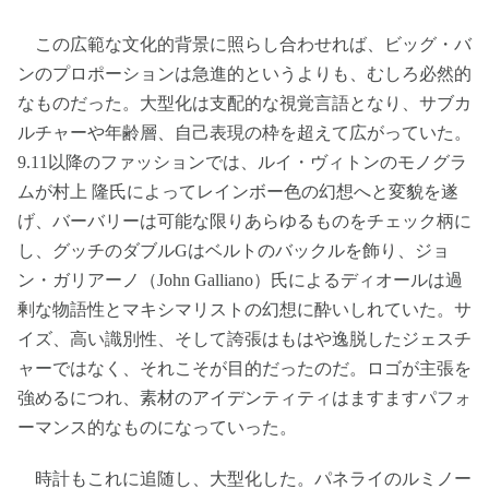
この広範な文化的背景に照らし合わせれば、ビッグ・バ
ンのプロポーションは急進的というよりも、むしろ必然的
なものだった。大型化は支配的な視覚言語となり、サブカ
ルチャーや年齢層、自己表現の枠を超えて広がっていた。
9.11以降のファッションでは、ルイ・ヴィトンのモノグラ
ムが村上 隆氏によってレインボー色の幻想へと変貌を遂
げ、バーバリーは可能な限りあらゆるものをチェック柄に
し、グッチのダブルGはベルトのバックルを飾り、ジョ
ン・ガリアーノ（John Galliano）氏によるディオールは過
剰な物語性とマキシマリストの幻想に酔いしれていた。サ
イズ、高い識別性、そして誇張はもはや逸脱したジェスチ
ャーではなく、それこそが目的だったのだ。ロゴが主張を
強めるにつれ、素材のアイデンティティはますますパフォ
ーマンス的なものになっていった。
時計もこれに追随し、大型化した。パネライのルミノー