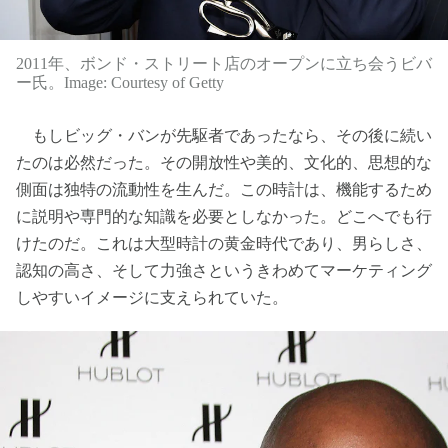
2011年、ボンド・ストリート店のオープンに立ち会うビバ
ー氏。Image: Courtesy of Getty
もしビッグ・バンが先駆者であったなら、その後に続い
たのは必然だった。その開放性や美的、文化的、思想的な
側面は独特の流動性を生んだ。この時計は、機能するため
に説明や専門的な知識を必要としなかった。どこへでも行
けたのだ。これは大型時計の黄金時代であり、男らしさ、
認知の高さ、そして力強さというきわめてマーケティング
しやすいイメージに支えられていた。