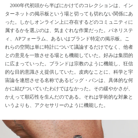
2000年代初頭から半ばにかけてのコレクションは、イン
ターネットの掲示板という場と切っても切れない関係にあ
った。しかしオンライン上に存在するどのコミュニティに
属するかを選ぶのは、気まぐれな作業だった。パネリステ
ィ、APフォーラム、あるいはブランド特定の掲示板。こ
れらの空間は単に時計について議論するだけでなく、他者
との意見を一致させる場とも機能していた。好みは集団的
に広まっていった。ブランドは宗教のように機能し、狂信
的な目的意識さえ提供していた。皮肉なことに、科学と宇
宙論を連想させる名称であるビッグ・バンは、具体的な何
かに結びついていたわけではなかった。その緩やかさが、
かえって順応性を生んだのである。それは学術的な対象と
いうよりも、アクセサリーのように機能した。