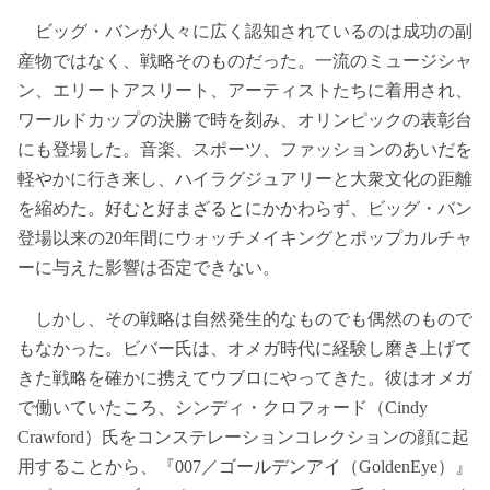
ビッグ・バンが人々に広く認知されているのは成功の副
産物ではなく、戦略そのものだった。一流のミュージシャ
ン、エリートアスリート、アーティストたちに着用され、
ワールドカップの決勝で時を刻み、オリンピックの表彰台
にも登場した。音楽、スポーツ、ファッションのあいだを
軽やかに行き来し、ハイラグジュアリーと大衆文化の距離
を縮めた。好むと好まざるとにかかわらず、ビッグ・バン
登場以来の20年間にウォッチメイキングとポップカルチャ
ーに与えた影響は否定できない。
しかし、その戦略は自然発生的なものでも偶然のもので
もなかった。ビバー氏は、オメガ時代に経験し磨き上げて
きた戦略を確かに携えてウブロにやってきた。彼はオメガ
で働いていたころ、シンディ・クロフォード（Cindy
Crawford）氏をコンステレーションコレクションの顔に起
用することから、『007／ゴールデンアイ（GoldenEye）』