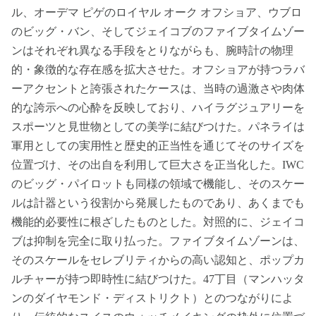
ル、オーデマ ピゲのロイヤル オーク オフショア、ウブロ
のビッグ・バン、そしてジェイコブのファイブタイムゾー
ンはそれぞれ異なる手段をとりながらも、腕時計の物理
的・象徴的な存在感を拡大させた。オフショアが持つラバ
ーアクセントと誇張されたケースは、当時の過激さや肉体
的な誇示への心酔を反映しており、ハイラグジュアリーを
スポーツと見世物としての美学に結びつけた。パネライは
軍用としての実用性と歴史的正当性を通じてそのサイズを
位置づけ、その出自を利用して巨大さを正当化した。IWC
のビッグ・パイロットも同様の領域で機能し、そのスケー
ルは計器という役割から発展したものであり、あくまでも
機能的必要性に根ざしたものとした。対照的に、ジェイコ
ブは抑制を完全に取り払った。ファイブタイムゾーンは、
そのスケールをセレブリティからの高い認知と、ポップカ
ルチャーが持つ即時性に結びつけた。47丁目（マンハッタ
ンのダイヤモンド・ディストリクト）とのつながりによ