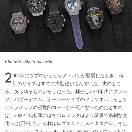
Photos by Shota Akiyoshi
2
005年にウブロからビッグ・バンが登場したとき、時
計のサイズはすでに大型化が進んでいた。実のとこ
ろ、あらゆるものがそうだった。騒がしい90年代にグラン
ジ、バギーデニム、オーバーサイズのフランネル、そして
ヒップホップの視覚的コードが主流になったのだとすれ
ば、2000年代初頭にはそのロジックはより露骨で過剰な文
化へと拡張した。それはロゴマニア、スペクタクル、そし
てジューシー クチュール（Juicy Couture）のスウェットス