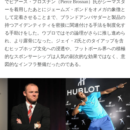
でピアース・ブロスナン（Pierce Brosnan）氏がシーマスタ
ーを着用したあとにジェームズ・ボンドをオメガの象徴と
して定着させることまで、ブランドアンバサダーと製品の
持つアイデンティティを密接に関連付ける手法を制度化す
る手助けをした。ウブロではその論理がさらに推し進めら
れ、より露骨になった。ジェイ・Z氏とのタイアップを含
むヒップホップ文化への浸透や、フットボール界への積極
的なスポンサーシップは人気の副次的な効果ではなく、意
図的なインフラ整備だったのである。