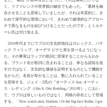
く、リファレンスや世界観の融合でもあった。「素材を融
合させることも意味していましたが、それは本質的に、き
わめて保守的な環境において、きわめて破壊的なアプロー
チで異なるものを結びつけることだったのです」とトルナ
ーレ氏は付け加える。
2010年代までにウブロの文化的地位はロレックス、パテ
ック フィリップ、オーデマ ピゲと肩を並べるようになっ
た。その事実はラップの歌詞に登場することからもわか
る。ブランド名が歌詞に含まれることは、単なる認知を促
すのではなく、文化的な価値を証明するものとして機能す
るからだ。名前が挙がることは、数に入れられていること
を意味する。ジェイ・Z氏の『オーティス feat. オーティ
ス・レディング（Otis ft. Otis Redding／2011年）』におい
て、ウブロは珍しいものではなく、同格の存在として登場
する。「New watch alert, Hublots / Or the big-face Rollie, I got