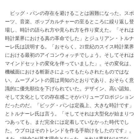
ビッグ・バンの存在を避けることは困難になった。スポ
ーツ、音楽、ポップカルチャーの至るところに繰り返し登
場し、時計の語られ方や見られ方を作り変えた。「それは
時計業界における真の革命でした」とジュリアン・トルナ
ーレ氏は説明する。「おそらく、21世紀のスイス時計業界
における最初のアイコンウォッチでしょう。そしてそれは
マインドセットの変化を伴っていました」。その変化は、
機械面における斬新さによってもたらされたものではな
い。ムーブメントの質は周知のとおりであり、おそらく意
識的に優先順位を下げられていた。デザイン、高い認知、
そして文化としての存在感こそがバリュープロポジション
だったのだ。「ビッグ・バンは定義上、大きな時計です」
とトルナーレ氏は言う。「そしてそれは大型化が始まりつ
つあっても、まだ完全には定着していなかった時代でし
た。ウブロはそのトレンドを作る手助けをしたのです」。
また、“融合”が基本理念となった。それは素材だけでな