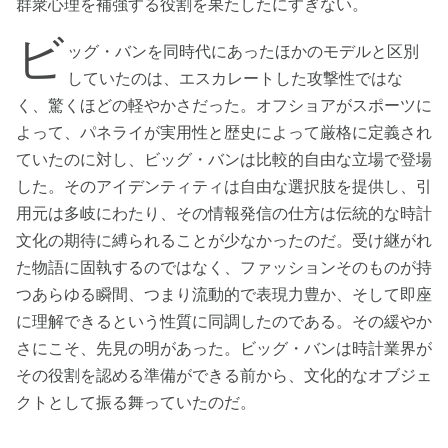
群衆心理を補強する役割を果たしたにすぎない。
ビ
ッグ・バンを同時代にあったほかのモデルと区別
していたのは、エスカレートした攻撃性ではな
く、驚くほどの軽やかさだった。オフショアがスポーツに
よって、パネライが実用性と歴史によって厳格に定義され
ていたのに対し、ビッグ・バンは比較的自由な立場で登場
した。そのアイデンティティは自由な選択肢を提供し、引
用元は多岐にわたり、その情報発信の仕方は伝統的な時計
文化の期待に縛られることが少なかったのだ。受け継がれ
た物語に固執するのではなく、ファッションそのものが持
つあらゆる瞬間、つまり流動的で表現力豊か、そして即座
に理解できるという性質に同調したのである。その緩やか
さにこそ、先見の明があった。ビッグ・バンは時計業界が
その役割を認める準備ができる前から、文化的なオブジェ
クトとして振る舞っていたのだ。