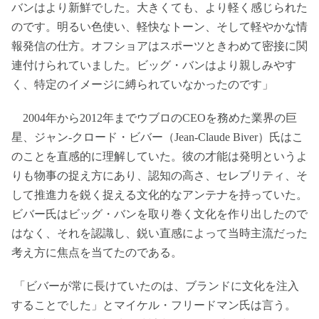
バンはより新鮮でした。大きくても、より軽く感じられた
のです。明るい色使い、軽快なトーン、そして軽やかな情
報発信の仕方。オフショアはスポーツときわめて密接に関
連付けられていました。ビッグ・バンはより親しみやす
く、特定のイメージに縛られていなかったのです」
2004年から2012年までウブロのCEOを務めた業界の巨
星、ジャン-クロード・ビバー（Jean-Claude Biver）氏はこ
のことを直感的に理解していた。彼の才能は発明というよ
りも物事の捉え方にあり、認知の高さ、セレブリティ、そ
して推進力を鋭く捉える文化的なアンテナを持っていた。
ビバー氏はビッグ・バンを取り巻く文化を作り出したので
はなく、それを認識し、鋭い直感によって当時主流だった
考え方に焦点を当てたのである。
「ビバーが常に長けていたのは、ブランドに文化を注入
することでした」とマイケル・フリードマン氏は言う。