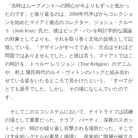
「当時はムーブメントへの関心が今よりもずっと低かっ
たのです」と振り返るのは、2000年代半ばからコレクショ
ンを始めたマイアミ拠点のコレクター、ジョシュ・クルー
ト（Josh Krut）氏だ。彼はビッグ・バンを時計学的な議論
の対象としてよりも、それを取り巻く文化の反映として記
憶している。「デザインがすべてであり、欠点はそれほど
問題ではありませんでした」と彼は言う。マイアミではこ
の時計を、トゥルー レリジョン（True Religion）のデニム
や、村上 隆氏時代のルイ・ヴィトンのバッグと組み合わ
せている姿をいたるところで見かけたという。「すべてが
とても派手でした。しかし、その場になじんでいたので
す」
そしてこのエコシステムにおいて、ナイトライフは試練
の場として重要だった。クラブ、パーティ、深夜のスポッ
トこそが、時計が繰り返し目撃される場所だった。そこで
は文化的シグナルが素早く循環し、視覚的に階層が確立さ