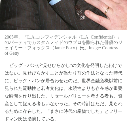
2005年、『L.A.コンフィデンシャル（L.A. Confidential）』
のパーティでカスタムメイドのウブロを贈られた俳優のジ
ェイミー・フォックス（Jamie Foxx）氏。Image: Courtesy
of Getty
ビッグ・バンが“見せびらかし”の文化を発明したわけで
はない。見せびらかすことが当たり前の作法となった時代
に、ビッグ・バンが居合わせたのだ。世界金融危機以前に
見られた流動性と若者文化は、永続性よりも存在感が重要
な瞬間を作り出した。リセールバリューを考える者も、資
産として捉える者もいなかった。その時計はただ、見られ
るために存在した。「まさに時代の産物でした」とフリー
ドマン氏は指摘している。