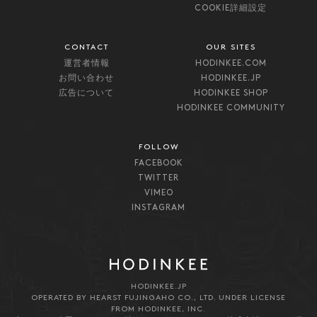
COOKIE詳細設定
CONTACT
OUR SITES
運営者情報
HODINKEE.COM
お問い合わせ
HODINKEE.JP
広告について
HODINKEE SHOP
HODINKEE COMMUNITY
FOLLOW
FACEBOOK
TWITTER
VIMEO
INSTAGRAM
HODINKEE.JP
OPERATED BY HEARST FUJINGAHO CO., LTD. UNDER LICENSE
FROM HODINKEE, INC.