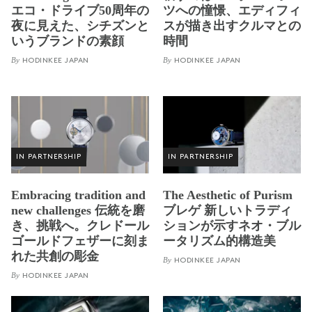
エコ・ドライブ50周年の
ツへの憧憬、エディフィ
夜に見えた、シチズンと
スが描き出すクルマとの
いうブランドの素顔
時間
By
By
HODINKEE JAPAN
HODINKEE JAPAN
IN PARTNERSHIP
IN PARTNERSHIP
Embracing tradition and
The Aesthetic of Purism
new challenges 伝統を磨
ブレゲ 新しいトラディ
き、挑戦へ。クレドール
ションが示すネオ・ブル
ゴールドフェザーに刻ま
ータリズム的構造美
れた共創の彫金
By
HODINKEE JAPAN
By
HODINKEE JAPAN