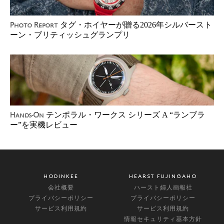
タグ・ホイヤーが贈る2026年シルバースト
Photo Report
ーン・ブリティッシュグランプリ
テンポラル・ワークス シリーズ A “ランブラ
Hands-On
ー”を実機レビュー
HODINKEE
HEARST FUJINGAHO
会社概要
ハースト婦人画報社
プライバシーポリシー
プライバシーポリシー
サービス利用規約
サービス利用規約
情報セキュリティ基本方針