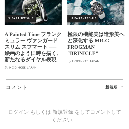
IN PARTNERSHIP
IN PARTNERSHIP
A Painted Time フランク
極限の機能美は造形美へ
ミュラー ヴァンガード
と深化する MR-G
スリム スフマート ──
FROGMAN
絵画のように時を描く、
“BRINICLE”
新たなるダイヤル表現
By
HODINKEE JAPAN
By
HODINKEE JAPAN
新着順
コメント
ログイン
もしくは
新規登録
をしてコメントして
ください。