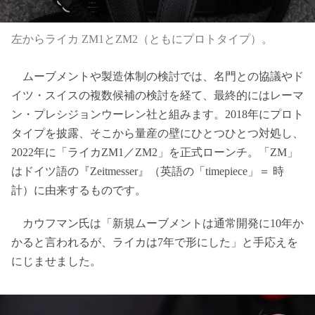
左からライカ ZM1とZM2（ともにプロトタイプ）。
ムーブメントや製造体制の検討では、名門との協議やド
イツ・スイスの複数候補の検討を経て、最終的にはレーマ
ン・プレシジョンウーレン社と組みます。2018年にプロト
タイプを披露、そこから量産の壁にひとつひとつ対処し、
2022年に「ライカZM1／ZM2」を正式ローンチ。「ZM」
はドイツ語の『Zeitmesser』（英語の「timepiece」＝ 時
計）に由来するものです。
カウフマン氏は「新規ムーブメントは通常開発に10年か
かると言われるが、ライカは7年で形にした」と手応えを
にじませました。