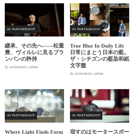
IN PARTNERSHIP
IN PARTNERSHIP
継承、その先へ——松重
True Blue In Daily Life
豊、ヴィルレに見るブラ
日常にまとう日本の藍。
ンパンの矜持
ザ・シチズンの藍染和紙
文字盤
By
HODINKEE JAPAN
By
HODINKEE JAPAN
IN PARTNERSHIP
IN PARTNERSHIP
Where Light Finds Form
宿すのはモータースポー