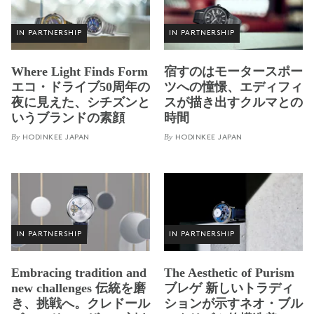
IN PARTNERSHIP
IN PARTNERSHIP
Where Light Finds Form
宿すのはモータースポー
エコ・ドライブ50周年の
ツへの憧憬、エディフィ
夜に見えた、シチズンと
スが描き出すクルマとの
いうブランドの素顔
時間
By
By
HODINKEE JAPAN
HODINKEE JAPAN
IN PARTNERSHIP
IN PARTNERSHIP
Embracing tradition and
The Aesthetic of Purism
new challenges 伝統を磨
ブレゲ 新しいトラディ
き、挑戦へ。クレドール
ションが示すネオ・ブル