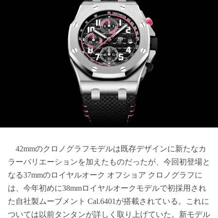
42mmのクロノグラフモデルは既存デザインに新たなカ
ラーバリエーションを加えたものだったが、今回初登場と
なる37mmのロイヤルオーク オフショア クロノグラフに
は、今年初めに38mmロイヤルオークモデルで初採用され
た自社製ムーブメント Cal.6401が搭載されている。これに
ついては以前タンタンが詳しく取り上げていた。新モデル