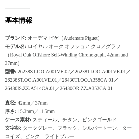
基本情報
ブランド:
オーデマ ピゲ（Audemars Piguet）
モデル名:
ロイヤル オーク オフショア クロノグラフ
（Royal Oak Offshore Self-Winding Chronograph, 42mm and
37mm）
型番:
26238ST.OO.A001VE.02／26238TI.OO.A001VE.01／
26238ST.OO.A001VE.01／26430TI.OO.A358CA.01／
26430IS.ZZ.A514CA.01／26430OR.ZZ.A352CA.01
直径:
42mm／37mm
厚さ:
15.3mm／11.5mm
ケース素材:
スティール、チタン、ピンクゴールド
文字盤:
ダークグレー、ブラック、シルバートーン、ター
コイズ、ピンク、ライトブルー