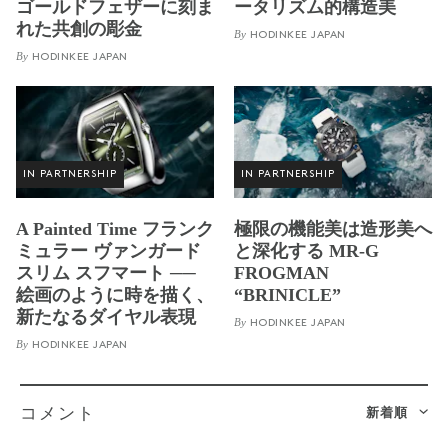
ゴールドフェザーに刻ま
ータリズム的構造美
れた共創の彫金
By
HODINKEE JAPAN
By
HODINKEE JAPAN
IN PARTNERSHIP
IN PARTNERSHIP
A Painted Time フランク
極限の機能美は造形美へ
ミュラー ヴァンガード
と深化する MR-G
スリム スフマート ──
FROGMAN
絵画のように時を描く、
“BRINICLE”
新たなるダイヤル表現
By
HODINKEE JAPAN
By
HODINKEE JAPAN
新着順
コメント