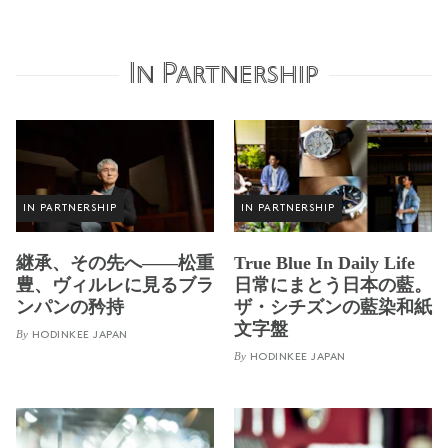
In Partnership
IN PARTNERSHIP
IN PARTNERSHIP
継承、その先へ——松重
True Blue In Daily Life
豊、ヴィルレに見るブラ
日常にまとう日本の藍。
ンパンの矜持
ザ・シチズンの藍染和紙
文字盤
By
HODINKEE JAPAN
By
HODINKEE JAPAN