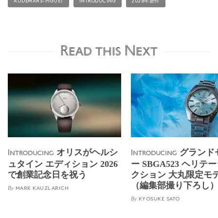
AUDEMARS-PIGUET
INTRODUCING
2026年新作
Read this Next
オリスがヘルシ
グランド
Introducing
Introducing
ュタイン エディション 2026
ー SBGA523 ヘリテ
で創業記念日を祝う
クション 大丸限定モ
（編集部撮り下ろし
By
MARK KAUZLARICH
By
KYOSUKE SATO