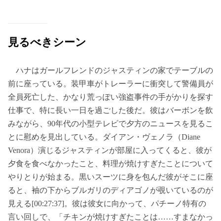
見るべきシーン
ハナはガールフレンドのジャスティンの家でテーブルの
前に座っている。装甲車がトレーラーに衝突して警備員が
全員死亡した、かなり荒っぽい強盗事件の手がかりを探す
仕事で、特に長い一日を過ごした後だ。彼はバーボンを飲
みながら、90年代の小型テレビで夕方のニュースを見るこ
とに慰めを見出している。ダイアン・ヴェノラ（Diane
Venora）演じるジャスティンが部屋に入ってくると、彼が
夕食を食べなかったこと、料理が焼けすぎたことについて
やりとりが始まる。黒いスーツに身を包んだ彼がそこに座
ると、袖の下からブルガリのディアゴノが覗いているのが
見える[00:27:37]。彼は彼女に向かって、パチーノ特有の
言い回しで、「チキンが焼けすぎたことは……すまなかっ