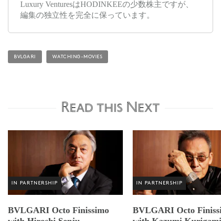
Luxury VenturesはHODINKEEの少数株主ですが、
編集の独立性を完全に保っています。
BVLGARI
WATCHING-MOVIES
Read this Next
IN PARTNERSHIP
IN PARTNERSHIP
BVLGARI Octo Finissimo
BVLGARI Octo Finiss