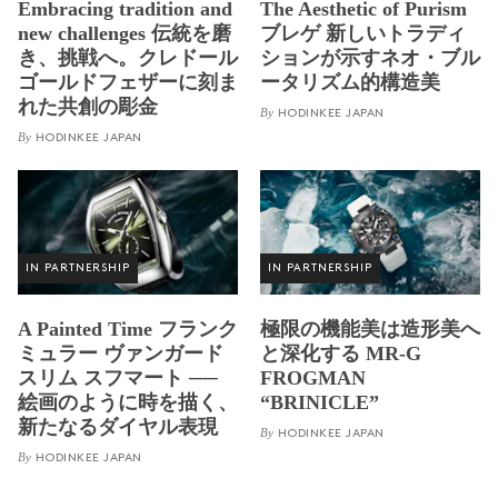
Embracing tradition and
The Aesthetic of Purism
new challenges 伝統を磨
ブレゲ 新しいトラディ
き、挑戦へ。クレドール
ションが示すネオ・ブル
ゴールドフェザーに刻ま
ータリズム的構造美
れた共創の彫金
By
HODINKEE JAPAN
By
HODINKEE JAPAN
IN PARTNERSHIP
IN PARTNERSHIP
A Painted Time フランク
極限の機能美は造形美へ
ミュラー ヴァンガード
と深化する MR-G
スリム スフマート ──
FROGMAN
絵画のように時を描く、
“BRINICLE”
新たなるダイヤル表現
By
HODINKEE JAPAN
By
HODINKEE JAPAN