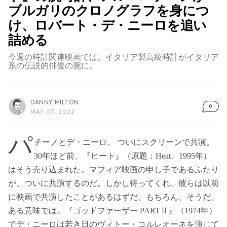
ブルガリのクロノグラフを身につ
け、ロバート・デ・ニーロを追い
詰める
今週の時計関連映画では、イタリア製高級時計がイタリア
系の伝説的俳優の腕に。
DANNY MILTON
0
MAY 07, 2022
パ
チーノとデ・ニーロ。 ついにスクリーンで共演。
30年ほど前、『ヒート』（原題：Heat、1995年）
はそう売り込まれた。マフィア映画の申し子であるふたり
が、ついに共演するのだ。しかし待ってくれ、彼らは以前
に映画で共演したことがあるはずだ。もちろん、そうだ。
ある意味では。『ゴッドファーザー PARTⅡ』（1974年）
でデ・ニーロは若き日のヴィトー・コルレオーネを演じて