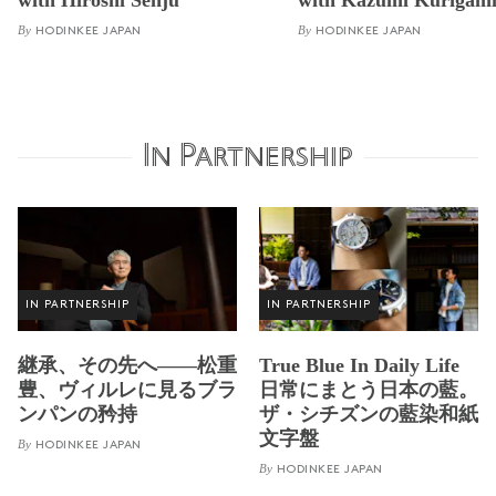
with Hiroshi Senju
with Kazumi Kurigam
By
By
HODINKEE JAPAN
HODINKEE JAPAN
In Partnership
IN PARTNERSHIP
IN PARTNERSHIP
継承、その先へ——松重
True Blue In Daily Life
豊、ヴィルレに見るブラ
日常にまとう日本の藍。
ンパンの矜持
ザ・シチズンの藍染和紙
文字盤
By
HODINKEE JAPAN
By
HODINKEE JAPAN