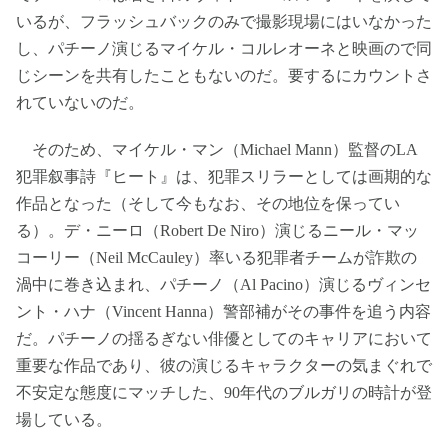
いるが、フラッシュバックのみで撮影現場にはいなかった
し、パチーノ演じるマイケル・コルレオーネと映画ので同
じシーンを共有したこともないのだ。要するにカウントさ
れていないのだ。
そのため、マイケル・マン（Michael Mann）監督のLA
犯罪叙事詩『ヒート』は、犯罪スリラーとしては画期的な
作品となった（そして今もなお、その地位を保ってい
る）。デ・ニーロ（Robert De Niro）演じるニール・マッ
コーリー（Neil McCauley）率いる犯罪者チームが詐欺の
渦中に巻き込まれ、パチーノ（Al Pacino）演じるヴィンセ
ント・ハナ（Vincent Hanna）警部補がその事件を追う内容
だ。パチーノの揺るぎない俳優としてのキャリアにおいて
重要な作品であり、彼の演じるキャラクターの気まぐれで
不安定な態度にマッチした、90年代のブルガリの時計が登
場している。