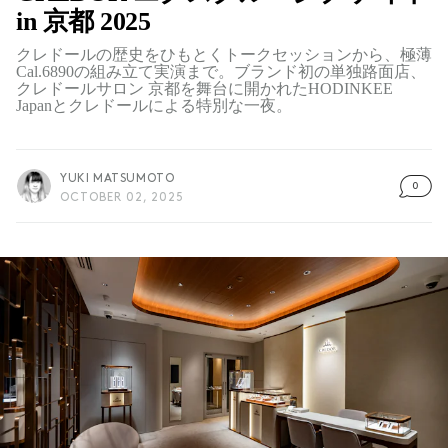
in 京都 2025
クレドールの歴史をひもとくトークセッションから、極薄
Cal.6890の組み立て実演まで。ブランド初の単独路面店、
クレドールサロン 京都を舞台に開かれたHODINKEE
Japanとクレドールによる特別な一夜。
YUKI MATSUMOTO
0
OCTOBER 02, 2025