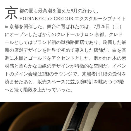
京
都の夏も最高潮を迎えた8月の終わり、
HODINKEE.jp × CREDOR エクスクルーシブナイト
in 京都を開催した。舞台に選ばれたのは、7月26日（土）
にオープンしたばかりのクレドールサロン 京都。クレド
ールとしてはブランド初の単独路面店であり、刷新した最
新の店舗デザインを世界で初めて導入した店舗だ。白を基
調に木目とゴールドをアクセントとした、磨かれた木の素
材感と柔らかな曲線のデザインが特徴的な空間だ。イベン
トのメイン会場は2階のラウンジで、来場者は1階の受付を
済ませたあと、販売スペースに並ぶ腕時計を眺めつつ2階
へと続く階段を上がっていった。