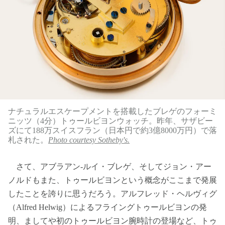
ナチュラルエスケープメントを搭載したブレゲのフォーミ
ニッツ（4分）トゥールビヨンウォッチ。昨年、サザビー
ズにて188万スイスフラン（日本円で約3億8000万円）で落
札された。
Photo courtesy Sotheby's.
さて、アブラアン-ルイ・ブレゲ、そしてジョン・アー
ノルドもまた、トゥールビヨンという概念がここまで発展
したことを誇りに思うだろう。アルフレッド・ヘルヴィグ
（Alfred Helwig）によるフライングトゥールビヨンの発
明、ましてや初のトゥールビヨン腕時計の登場など、トゥ