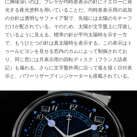
に興味深いのは、ブレゲが均時差表示の針にイエローに発
光する夜光塗料を用いていることだ。均時差表示用の追加
の分針は透明なサファイア製で、先端には太陽のモチーフ
だけが配されている。そのため、太陽が文字盤上に浮遊し
ているように見える。標準の針が平均太陽時を示す一方
で、もうひとつの針は真太陽時を表示する。この表示はト
ゥールビヨンを見せる窓内のカムによって制御されてお
り、同じ窓には月表示用の回転ディスク（フランス語表
記）も備わる。さらに文字盤外周に沿って弧を描く日付表
示と、パワーリザーブインジケーターも搭載されている。