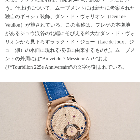
う。仕上げについて、ムーブメントには新たに考案された
独自のギヨシェ装飾、ダン・ド・ヴォリオン（Dent de
Vaulion）が施されている。この名称は、ブレゲの本拠地
があるジュウ渓谷の北端にそびえる雄大なダン・ド・ヴォ
リオンから見下ろすラック・ド・ジュー（Lac de Joux、ジ
ュー湖）の水面に現れる模様に由来するものだ。ムーブメ
ントの外周には“Brevet du 7 Messidor An 9”およ
び“Tourbillon 225e Anniversaire”の文字が刻まれている。