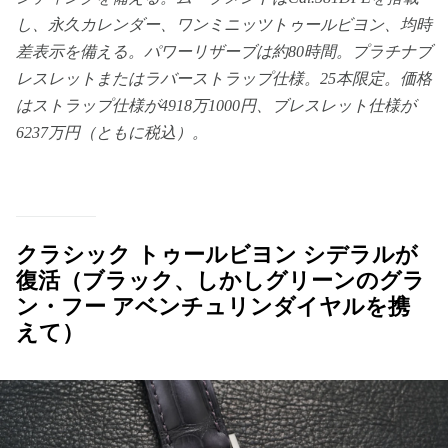
し、永久カレンダー、ワンミニッツトゥールビヨン、均時
差表示を備える。パワーリザーブは約80時間。プラチナブ
レスレットまたはラバーストラップ仕様。25本限定。価格
はストラップ仕様が4918万1000円、ブレスレット仕様が
6237万円（ともに税込）。
クラシック トゥールビヨン シデラルが
復活（ブラック、しかしグリーンのグラ
ン・フー アベンチュリンダイヤルを携
えて）