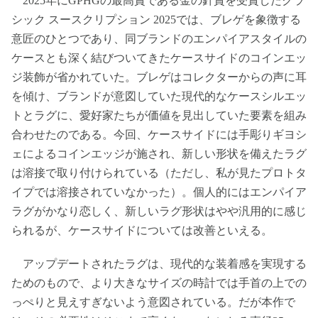
2025年にGPHGの最高賞である金の針賞を受賞したクラ
シック スースクリプション 2025では、ブレゲを象徴する
意匠のひとつであり、同ブランドのエンパイアスタイルの
ケースとも深く結びついてきたケースサイドのコインエッ
ジ装飾が省かれていた。ブレゲはコレクターからの声に耳
を傾け、ブランドが意図していた現代的なケースシルエッ
トとラグに、愛好家たちが価値を見出していた要素を組み
合わせたのである。今回、ケースサイドには手彫りギヨシ
ェによるコインエッジが施され、新しい形状を備えたラグ
は溶接で取り付けられている（ただし、私が見たプロトタ
イプでは溶接されていなかった）。個人的にはエンパイア
ラグがかなり恋しく、新しいラグ形状はやや汎用的に感じ
られるが、ケースサイドについては改善といえる。
アップデートされたラグは、現代的な装着感を実現する
ためのもので、より大きなサイズの時計では手首の上での
っぺりと見えすぎないよう意図されている。だが本作で