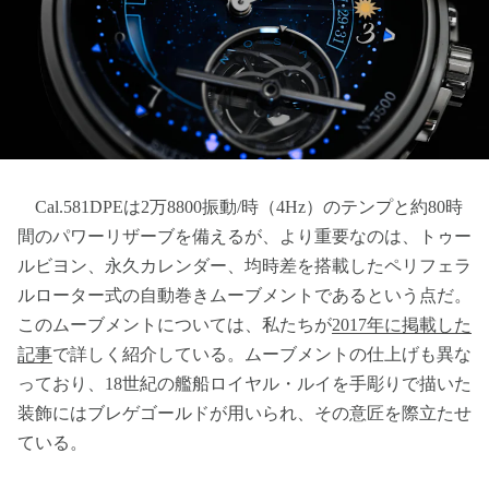
Cal.581DPEは2万8800振動/時（4Hz）のテンプと約80時
間のパワーリザーブを備えるが、より重要なのは、トゥー
ルビヨン、永久カレンダー、均時差を搭載したペリフェラ
ルローター式の自動巻きムーブメントであるという点だ。
このムーブメントについては、私たちが
2017年に掲載した
記事
で詳しく紹介している。ムーブメントの仕上げも異な
っており、18世紀の艦船ロイヤル・ルイを手彫りで描いた
装飾にはブレゲゴールドが用いられ、その意匠を際立たせ
ている。