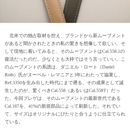
北米での独占取材を控え、ブランドから新ムーブメント
があると聞かされたときの私の驚きを想像して欲しい。そ
して現地に着いてみると、そのムーブメントはCal.558.1の
復活だったのだ。少なくとも大枠ではそう言っていい。こ
のムーブメントの系譜は、ダニエル・ロート（Daniel
Roth）氏がヌーベル・レマニアと3年にわたって協業し、
Ref.3350を生み出した時代にまで遡る。その成果として誕
生したのが、驚くべきCal.558（あるいはCal.558T）だっ
た。今回ブレゲは、そのムーブメントの最新世代である
Cal.187を、41%の新規部品によって刷新した。それでい
て、サイズはオリジナルにぴたりと合うように仕立てられ
ている。