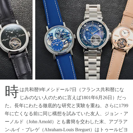
時
は共和暦9年メシドール7日（フランス共和暦にな
じみのない人のために言えば1801年6月26日）だっ
た。長年にわたる徹底的な研究と実験を重ね、さらに1799
年に亡くなる前に同じ構想を試みていた友人、ジョン・ア
ーノルド（John Arnold）とも書簡を交わした末、アブラア
ン-ルイ・ブレゲ（Abraham-Louis Breguet）はトゥールビヨ