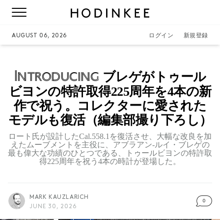
AUGUST 06, 2026
ログイン
新規登録
Introducing
ブレゲがトゥール
ビヨンの特許取得225周年を4本の新
作で祝う。コレクターに愛された
モデルも復活（編集部撮り下ろし）
ロート氏が設計したCal.558.1を復活させ、大幅な改良を加
えたムーブメントを主役に、アブラアン-ルイ・ブレゲの
最も偉大な功績のひとつである、トゥールビヨンの特許取
得225周年を祝う4本の時計が登場した。
MARK KAUZLARICH
0
JUNE 30, 2026