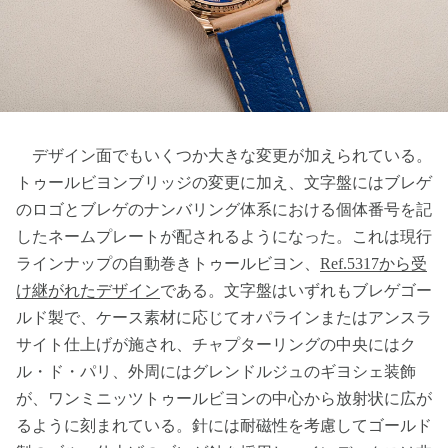
デザイン面でもいくつか大きな変更が加えられている。
トゥールビヨンブリッジの変更に加え、文字盤にはブレゲ
のロゴとブレゲのナンバリング体系における個体番号を記
したネームプレートが配されるようになった。これは現行
ラインナップの自動巻きトゥールビヨン、
Ref.5317から受
け継がれたデザイン
である。文字盤はいずれもブレゲゴー
ルド製で、ケース素材に応じてオパラインまたはアンスラ
サイト仕上げが施され、チャプターリングの中央にはク
ル・ド・パリ、外周にはグレンドルジュのギヨシェ装飾
が、ワンミニッツトゥールビヨンの中心から放射状に広が
るように刻まれている。針には耐磁性を考慮してゴールド