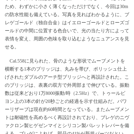
ため、わずかに小さく薄くなっただけでなく、今回は30m
の防水性能も備えている。写真を見ればわかるように、ブ
レゲゴールド（独自合金）はイエローゴールドとローズゴ
ールドの中間に位置する色合いで、光の当たり方によって
表情を変え、周囲の色味を取り込むようなニュアンスを見
せる。
Cal.558に見られた、骨のような形状でムーブメントを
横断する1本のブリッジは、丸みを帯び、ポリッシュ仕上
げされたダブルのアーチ型ブリッジへと再設計された。こ
のブリッジは、表裏の双方で外周部まで伸びている。振動
数は従来どおり1万8000振動/時（2.5Hz）で、トゥールビ
ヨン上の3本の針が20秒ごとの経過を示す仕組みだ。パワ
ーリザーブは現在約60時間となっている。またムーブメン
トは耐磁性を高めるべく再設計されており、ブレゲのニヴ
ァクロン製ヒゲゼンマイとシリコン製パレットレバーを備
える。ブレゲによれば、部品の41%が新規パーツだとい