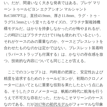
い。だが、間違いなく大きな発表ではある。ブレゲ マリ
ーン トゥールビヨン エクアシオン マルシャント
Ref.5887PTは、直径43.9mm、厚さ11.8mm、ラグ・トゥ・
ラグ51.5mmという堂々たるサイズの、プラチナ製複雑機
構モデルだ。はかりを持参しなかったのが悔やまれるが、
この時計にはプラチナだけで118gも使われているという。
それがケースのみの重量なのか、ケースとブレスレットを
合わせたものなのかは定かではない。ブレスレット装着時
（ラバーストラップも付属する）は、かなりの存在感を放
つ。技術的な内容についても同じことが言える。
ここでのコンセプトは、均時差の把握と、安定性および
精度を追求するためのトゥールビヨンが、初期のクロノメ
ーターにおいてともに重要な役割を果たしたという点にあ
る。そうしたクロノメーターは、帆船の時代に航海を行う
うえで不可欠な存在だった。だからこそマリーンのケース
なのである。だが
2017年の初代モデル
がフォーマルな印象