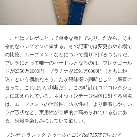
これはブレゲにとって重要な新作であり、だからこそ本
格的なハンズオンに値する。その記事では変更点や市場で
の比較、ムーブメントなどについて掘り下げるつもりだ。
ブレゲにとって唯一のハードルとなるのは、ブレゲゴール
ドが2356万2000円、プラチナが2591万6000円（ともに税
込）という価格だろう。だが興味深い判断として（率直に
言って、これはいい判断だ）、この時計はコアコレクショ
ンに加えられている。ネオヴィンテージ個体に対する利点
は、ムーブメントの信頼性、防水性能、より装着しやすい
ラグ形状など、実用性が全般的に高められている点にあ
る。続報を楽しみにしていて欲しい。
ブレゲ クラシック トゥールビヨン Ref.7357PTおよび