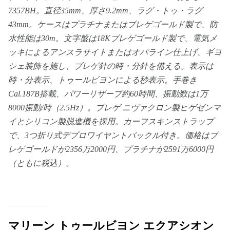
7357BH。直径35mm、厚さ9.2mm、ラグ・トゥ・ラグ
43mm。ケースはプラチナまたはブレゲゴールド製で、防
水性能は30m。文字盤は18Kブレゲゴールド製で、電気メ
ッキによるアンスラサイトまたはオパライン仕上げ、ギヨ
シェ装飾を施し、ブレゲ針の時・分針を備える。表示は
時・分表示、トゥールビヨンによる秒表示。手巻き
Cal.187B搭載、パワーリザーブ約60時間、振動数は1万
8000振動/時（2.5Hz）。ブレゲ ニヴァクロン製ヒゲゼンマ
イとシリコン製脱進機を採用。カーフスキンストラップ
で、3つ折り式デプロワイヤントバックル付き。価格はブ
レゲゴールドが2356万2000円、プラチナが2591万6000円
（ともに税込）。
マリーン トゥールビヨン エクアシオン