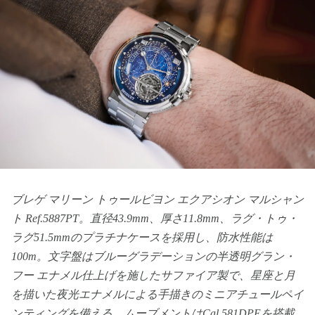
ブレゲ マリーン トゥールビヨン エクアシオン マルシャン
ト Ref.5887PT。直径43.9mm、厚さ11.8mm、ラグ・トゥ・
ラグ51.5mmのプラチナケースを採用し、防水性能は
100m。文字盤はブルーグラデーションの半透明グラン・
フー エナメル仕上げを施したサファイア製で、星座と月
を描いた夜光エナメルによる手描きのミニアチュールペイ
ンティングを備える。ムーブメントはCal.581DPEを搭載