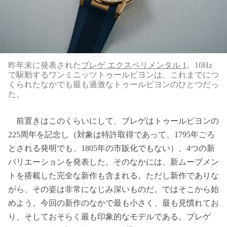
昨年末に発表された
ブレゲ エクスペリメンタル 1
。10Hz
で駆動するワンミニッツトゥールビヨンは、これまでにつ
くられたなかでも最も過激なトゥールビヨンのひとつだっ
た。
前置きはこのくらいにして、ブレゲはトゥールビヨンの
225周年を記念し（対象は特許取得であって、1795年ごろ
とされる発明でも、1805年の市販化でもない）、4つの新
バリエーションを発表した。そのなかには、新ムーブメン
トを搭載した完全な新作も含まれる。ただし新作でありな
がら、その姿は非常になじみ深いものだ。ではそこから始
めよう。今回の新作のなかで最も小さく、最も見慣れてお
り、そしておそらく最も印象的なモデルである。ブレゲ