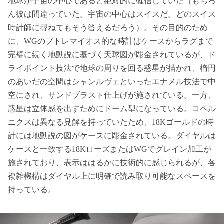
地球が宇宙の中心であると絶対的に確信していた（もちろ
ん彼は間違っていた。宇宙の中心はスイスだ。どのスイス
時計師に尋ねてもそう答えるだろう）。その目的のため
に、WGのプトレマイオス的な時計はケースからラグまで
完璧に続く地動説に基づく天球図が彫金されているが、ド
ライポイント技法で地球の周りを回る惑星が描かれ、楕円
のあいだの空間はシャンルヴェといったエナメル技法で中
空にされ、サンドブラスト仕上げが施されている。一方、
惑星は立体感を出すためにドーム型になっている。コペル
ニクスは異なる見解を持っていたため、18Kゴールドの時
計には地動説の図がケースに彫金されている。ダイヤルは
ケースと一致する18KローズまたはWGでグレイン加工が
施されており、表示ははるかに技術的に感じられるが、各
複雑機構はダイヤル上に明確で読み取り可能なスペースを
持っている。