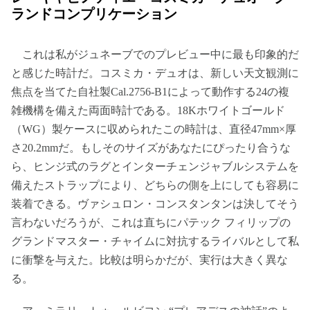
ランドコンプリケーション
これは私がジュネーブでのプレビュー中に最も印象的だ
と感じた時計だ。コスミカ・デュオは、新しい天文観測に
焦点を当てた自社製Cal.2756-B1によって動作する24の複
雑機構を備えた両面時計である。18Kホワイトゴールド
（WG）製ケースに収められたこの時計は、直径47mm×厚
さ20.2mmだ。もしそのサイズがあなたにぴったり合うな
ら、ヒンジ式のラグとインターチェンジャブルシステムを
備えたストラップにより、どちらの側を上にしても容易に
装着できる。ヴァシュロン・コンスタンタンは決してそう
言わないだろうが、これは直ちにパテック フィリップの
グランドマスター・チャイムに対抗するライバルとして私
に衝撃を与えた。比較は明らかだが、実行は大きく異な
る。