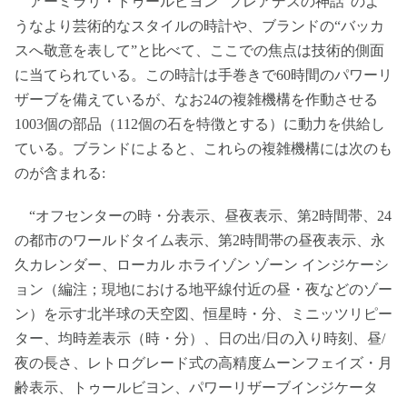
アーミラリ・トゥールビヨン “プレアデスの神話”のよ
うなより芸術的なスタイルの時計や、ブランドの“バッカ
スへ敬意を表して”と比べて、ここでの焦点は技術的側面
に当てられている。この時計は手巻きで60時間のパワーリ
ザーブを備えているが、なお24の複雑機構を作動させる
1003個の部品（112個の石を特徴とする）に動力を供給し
ている。ブランドによると、これらの複雑機構には次のも
のが含まれる:
“オフセンターの時・分表示、昼夜表示、第2時間帯、24
の都市のワールドタイム表示、第2時間帯の昼夜表示、永
久カレンダー、ローカル ホライゾン ゾーン インジケーシ
ョン（編注；現地における地平線付近の昼・夜などのゾー
ン）を示す北半球の天空図、恒星時・分、ミニッツリピー
ター、均時差表示（時・分）、日の出/日の入り時刻、昼/
夜の長さ、レトログレード式の高精度ムーンフェイズ・月
齢表示、トゥールビヨン、パワーリザーブインジケータ