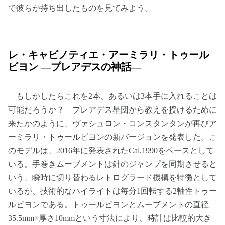
で彼らが持ち出したものを見てみよう。
レ・キャビノティエ・アーミラリ・トゥール
ビヨン —プレアデスの神話—
もしかしたらこれを2本、あるいは3本手に入れることは
可能だろうか？ プレアデス星団から教えを授けるために
来たかのように、ヴァシュロン・コンスタンタンが再びア
ーミラリ・トゥールビヨンの新バージョンを発表した。こ
のモデルは、2016年に発表されたCal.1990をベースとして
いる。手巻きムーブメントは針のジャンプを同期させると
いう、瞬時に切り替わるレトログラード機構を特徴として
いるが、技術的なハイライトは毎分1回転する2軸性トゥー
ルビヨンである。トゥールビヨンとムーブメントの直径
35.5mm×厚さ10mmという寸法により、時計は比較的大き