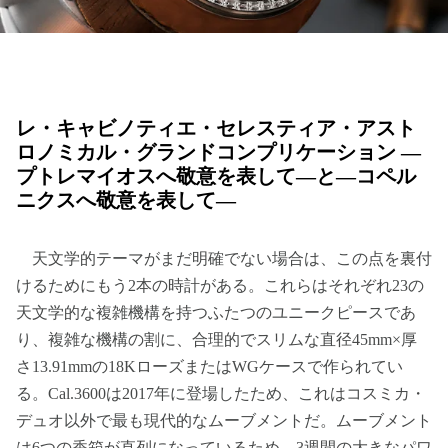
レ・キャビノティエ・セレスティア・アスト
ロノミカル・グランドコンプリケーション —
プトレマイオスへ敬意を表して—と—コペル
ニクスへ敬意を表して—
天文学的テーマがまだ明確でない場合は、この点を裏付
けるためにもう2本の時計がある。これらはそれぞれ23の
天文学的な複雑機構を持つふたつのユニークピースであ
り、複雑な機構の割に、合理的でスリムな直径45mm×厚
さ13.91mmの18KローズまたはWGケースで作られてい
る。Cal.3600は2017年に登場したため、これはコスミカ・
デュオ以外で最も現代的なムーブメントだ。ムーブメント
は6つの香箱が直列になっているため、3週間の大きなパワ