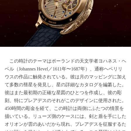
この時計のテーマはポーランドの天文学者ヨハネス・ヘ
ベル（Johannes Hevel／1611年〜1687年）、通称ヘベリリ
ウスの作品に触発されている。彼は月のマッピングに加え
て多数の彗星を発見し、星の詳細なカタログを編纂した。
彼はまた最初期の正確な星図のひとつを作成し、彼の彫
刻、特にプレアデスのそれがこのデザインに使用された。
450時間の彫金を経て、この時計は両側にふたつの情景を
描いている。リューズ側のケースには、剣と盾を手にした
オリオンが雲のあいだから現れ、プレアデスを征服するた