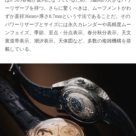
ーリザーブを持つ。さらに驚くべきは、ムーブメントがわ
ずか直径36mm×厚さ8.7mmという寸法であることだ。その
パワーリザーブとサイズには永久カレンダーや高精度ムー
ンフェイズ、季節、至点・分点表示、春分秋分表示、天文
黄道帯表示、潮汐表示、天体図など、多数の複雑機構を搭
載している。