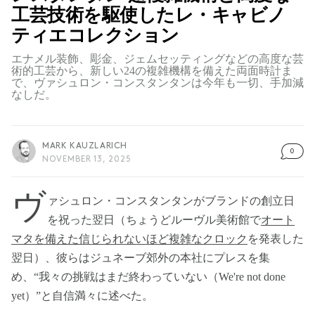
工芸技術を駆使したレ・キャビノ
ティエコレクション
エナメル装飾、彫金、ジェムセッティングなどの高度な芸
術的工芸から、新しい24の複雑機構を備えた両面時計ま
で、ヴァシュロン・コンスタンタンは今年も一切、手加減
なしだ。
MARK KAUZLARICH
0
NOVEMBER 13, 2025
ヴ
ァシュロン・コンスタンタンがブランドの創立日
を祝った翌日（ちょうどルーヴル美術館で
オート
マタを備えた信じられないほど複雑なクロック
を発表した
翌日）、彼らはジュネーブ郊外の本社にプレスを集
め、“我々の挑戦はまだ終わっていない（We're not done
yet）”と自信満々に述べた。