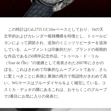
この時計はCal.2755 GC16wベースとしており、16の天
文学的およびカレンダー複雑機構を特徴とし、トゥールビ
ヨンによって調節され、追加のミニッツリピーターを追加
している。ムーブメントは印象的だが、ブランドの画期的
な作品である250周年記念作品、“トゥール・ド・リル
（Tour de l'Île）”の後継として発表された2007年にさかの
ぼる。これはきわめて印象的なムーブメントであり、さら
に驚くべきことに表側と裏側の両方で視認性がきわめて高
い。WGケースはブルーダイヤルをよく補完している。コ
スミカ・デュオの隣にあるこれは、おそらくこのグループ
で2番目にお気に入りの発表だ。