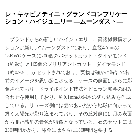
レ・キャビノティエ・グランドコンプリケー
ション・ハイジュエリー —ムーンダスト—
ブランドからの新しいハイジュエリー、高複雑機構オプ
ションは新しい“ムーンダスト”であり、直径47mmの
18KWGケースに200個のバゲットカット・ダイヤモンド
（約9ct）と165個のブリリアントカット・ダイヤモンド
（約0.92ct）がセットされており、実物は確かに時計の名
前のイメージを思い起こさせる。ケースの側面はさらに彫
金されており、ドライポイント技法とビュラン彫金の組み
合わせを使用しており、約0.1mmの深さの切り込みを作成
している。リューズ側には雲のあいだから地球に向かって
輝く太陽光が彫り込まれており、その反対側には月の表面
から見た惑星の景色が特徴となっている。石のセットには
230時間かかり、彫金にはさらに180時間を要する。