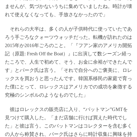
ませんが、気づかないうちに集めていましたね。時計が壊
れて使えなくなっても、手放さなかったので」
それらの大半は、多くの人が子供時代に使っていたであ
ろう手ごろなクォーツウォッチだった。転機が訪れたのは
2015年か2016年ごろのこと。「『フアン家のアメリカ開拓
記（原題: Fresh Off the Boat）』に出演して数シーズン経っ
たころで、人生で初めて、そう、お金に余裕ができたんで
す」とパーク氏は言う。「それで自分へのご褒美に、ロレ
ックスを買おうと思ったんです。韓国系移民の家庭で育っ
た僕にとって、ロレックスはアメリカでの成功を象徴する
究極のシンボルのようなものでした」
彼はロレックスの販売店に入り、“バットマン”GMTを
見つけて購入した。「まだ店舗に行けば買えた時代でし
た」と彼は言う。このバットマンはコレクターを含む多く
の人から称賛され、パーク氏はさらに時計収集に興味を持