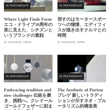
IN PARTNERSHIP
IN PARTNERSHIP
Where Light Finds Form
宿すのはモータースポー
エコ・ドライブ50周年の
ツへの憧憬、エディフィ
夜に見えた、シチズンと
スが描き出すクルマとの
いうブランドの素顔
時間
By
By
HODINKEE JAPAN
HODINKEE JAPAN
IN PARTNERSHIP
IN PARTNERSHIP
Embracing tradition and
The Aesthetic of Purism
new challenges 伝統を磨
ブレゲ 新しいトラディ
き、挑戦へ。クレドール
ションが示すネオ・ブル
ゴールドフェザーに刻ま
ータリズム的構造美