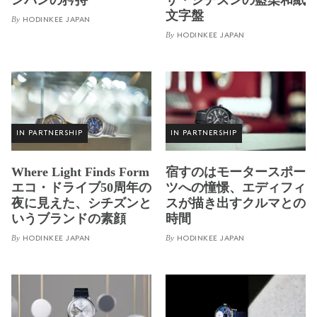
ンパンの矜持
ザ・シチズンの藍染和紙
文字盤
By
HODINKEE JAPAN
By
HODINKEE JAPAN
IN PARTNERSHIP
IN PARTNERSHIP
Where Light Finds Form
宿すのはモータースポー
エコ・ドライブ50周年の
ツへの憧憬、エディフィ
夜に見えた、シチズンと
スが描き出すクルマとの
いうブランドの素顔
時間
By
By
HODINKEE JAPAN
HODINKEE JAPAN