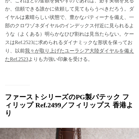
が、これほどの金額を費やすのであれば、必ず実物を見る
か、信頼できる誰かに依頼して見てもらうべきだろう。ダ
イヤルは素晴らしい状態で、豊かなパティーナを備え、一
部のクロワゾネダイヤルのインデックス付近に見られるよ
うな（よくある）明らかなひび割れは見当たらない。ケー
スはRef.2523に求められるダイナミックな形状を保ってお
り、以前
我々が取り上げたユーラシア大陸ダイヤルを備え
たRef.2523
よりも力強い印象を受ける。
ファーストシリーズのPG製パテック フ
ィリップ Ref.2499／フィリップス 香港よ
り