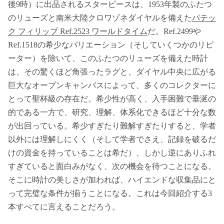
後9時）に出品されるスターピースは、1953年製のふたつ
のリューズと南米大陸クロワゾネダイヤルを備えた
パテッ
ク フィリップ Ref.2523 ワールドタイム
だ。Ref.2499や
Ref.1518の希少なバリエーション（そしていくつかのリピ
ーター）を除いて、このふたつのリューズを備えた時計
は、その驚くほど角張ったラグと、ダイヤル中央に広がる
巨大なオープンキャンバスによって、多くのコレクターに
とって聖杯級の存在だ。希少性が高く、入手困難で垂涎の
的である一方で、研究、理解、体系化できるほど十分な数
が出回っている。希少すぎたり難解すぎたりすると、学者
以外には理解しにくく（そして学者でさえ、記録を破るだ
けの資金を持っていることは希だ）、しかし逆にありふれ
すぎていると面白みがなく、次の機会を待つことになる。
そこに時計の美しさが加われば、ハイエンドな収集品にと
って完璧な条件が揃うことになる。これは今回紹介する3
本すべてに言えることだろう。