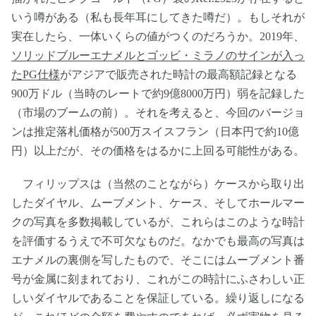
いう噂がある（私も長年耳にしてきた噂だ）。もしそれが
実在したら、一体いくらの値がつくのだろうか。2019年、
ソリッドブルーエナメルとゴッビ・ミラノのサインが入っ
たPG仕様
がアジアで販売された時計の最高額記録となる
900万ドル（当時のレートで約9億8000万円）弱を記録した
（市場のブームの前）。それを考えると、今回のバージョ
ンは推定落札価格が500万スイスフラン（日本円で約10億
円）以上だが、その価格をはるかに上回る可能性がある。
フィリップスは（当然のことながら）ケースから取り出
したダイヤル、ムーブメント、ケース、そしてホールマー
クの写真を多数掲載しているが、これらはこのような時計
を評価するうえで不可欠なものだ。なかでも最高の写真は
エナメルの裏側を写したもので、そこにはムーブメント番
号が金属に刻まれており、これがこの時計にふさわしい正
しいダイヤルであることを保証している。繰り返しになる