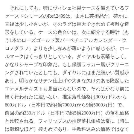
それにしても、特にヴィシェ社製ケースを備えているフ
ァーストシリーズのRef.2499は、まさに芸術品だ。確かに
直径は少し小さいが、そのラグは巨大できわめて複雑な造
形をしている。ケースの色合いは、次に紹介する時計（も
う1本のローズゴールド製パーペチュアルカレンダー・ク
ロノグラフ）よりも少し赤みが薄いように感じるが、ホー
ルマークはくっきりとしている。ダイヤルも素晴らしく、
かなりシャープな印象だ。もし保護ラッカー層がクリーニ
ングされていたとしても、ダイヤルにはまだ細かい質感が
あり、明らかなサテン仕上げや大きな欠けのある隆起した
エナメルテキストも見当たらないので、それはかなり前に
軽く行われたに違いない。推定落札価格は300万ドルから
600万ドル（日本円で約4億7000万から9億5000万円）で、
前回の約330万ドル（日本円で約5億2000万円）の落札価格
と比較される。フィリップスの推定落札価格は常に（時に
は滑稽なほど）控えめであり、手数料込みの価格ではなく