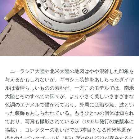
ユーラシア大陸や北米大陸の地図はやや混雑した印象を
与えるかもしれないが、ギヨシェ装飾をあしらったダイヤ
ルは素晴らしいものの素朴だ。一方このモデルでは、南米
大陸とそのすべての国々が、より小さく美しいさまざまな
色調のエナメルで描かれており、外周には船や魚、波とい
った装飾もあしらわれている。もうひとつの個体は知られ
ており、写真も撮影されているが（1997年発行の絶版本に
掲載）、コレクターのあいだでは3本目となる南米地図が
描かれたピンクゴールド（PG）製のRef.2523が存在すると