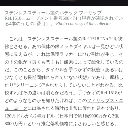
ステンレススティール製のパテック フィリップ
Ref.1518、ムーブメント番号508'474（現存が確認されてい
る4本のうちの2番目）。
Photo courtesy of the collector
これは、ステンレススティール製のRef.1518 “No.2”を彷
彿とさせる。あの個体の銀メッキダイヤルは一見ひどい状
態に見えるが、これは保護ラッカーにひび割れが生じ、そ
の下の銀が（良くも悪くも）酸素によって酸化しているの
だ。このことから、ダイヤルが手つかずの状態（あるいは
少なくとも長期間触れられていない状態）であり、摩耗し
たり“クリーニング”されたりしていないことがわかる。比
較すればその違いは明らかだろう。手つかずのRef.1518が
どのようなものかを知りたければ、この
フィリップス・ニ
ューヨーク
に出品される時計は非常に優れた見本であり、
120万ドルから240万ドル（日本円で約1億9000万から3億
8000万円）という推定落札価格にふさわしいと感じる。