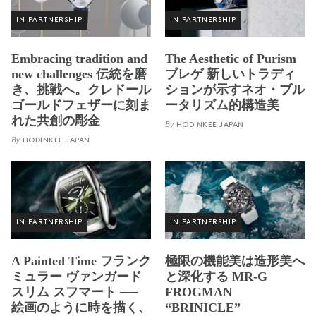
IN PARTNERSHIP
IN PARTNERSHIP
Embracing tradition and
The Aesthetic of Purism
new challenges 伝統を磨
ブレゲ 新しいトラディ
き、挑戦へ。クレドール
ションが示すネオ・ブル
ゴールドフェザーに刻ま
ータリズム的構造美
れた共創の彫金
By
HODINKEE JAPAN
By
HODINKEE JAPAN
IN PARTNERSHIP
IN PARTNERSHIP
A Painted Time フランク
極限の機能美は造形美へ
ミュラー ヴァンガード
と深化する MR-G
スリム スフマート ──
FROGMAN
絵画のように時を描く、
“BRINICLE”