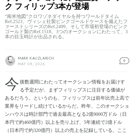
ク フィリップ3本が登場
“南米地図”クロワゾネダイヤルを持つワールドタイム
Ref.2523、ヴィシェ社製ピンクゴールドケースを備えたフ
ァーストシリーズのRef.2499、そして市場初登場のピンク
ゴールド製のRef.1518。3つのオークションにわたって、3
本の目玉時計が出品される。
MARK KAUZLARICH
0
MAY 08, 2026
今
後数週間にわたってオークション情報をお届けす
る予定だが、まずフィリップスに注目する価値が
あるだろう。というのも、フィリップスは前年比売上高で
業界をリードし続けているからだ。昨年、このオークショ
ンハウスは時計部門で過去最高となる2億9000万ドル（日
本円で約460億円）以上を売り上げ、5年連続で2億ドル
（日本円で約320億円）以上の売上を記録している。ここ