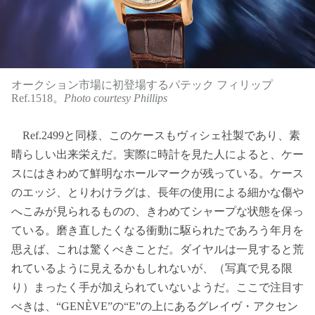
オークション市場に初登場するパテック フィリップ
Ref.1518。
Photo courtesy Phillips
Ref.2499と同様、このケースもヴィシェ社製であり、素
晴らしい出来栄えだ。実際に時計を見た人によると、ケー
スにはきわめて鮮明なホールマークが残っている。ケース
のエッジ、とりわけラグは、長年の使用による細かな傷や
へこみが見られるものの、きわめてシャープな状態を保っ
ている。磨き直したくなる衝動に駆られたであろう年月を
思えば、これは驚くべきことだ。ダイヤルは一見すると荒
れているように見えるかもしれないが、（写真で見る限
り）まったく手が加えられていないようだ。ここで注目す
べきは、“GENÈVE”の“E”の上にあるグレイヴ・アクセン