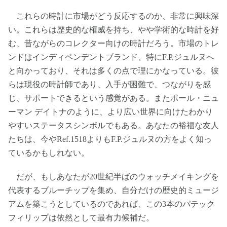
これらの時計に市場がどう反応するのか、非常に興味深
い。これらは歴史的な権威を持ち、やや学術的な時計を好
む、昔ながらのコレクター向けの時計だろう。市場のトレ
ンドはインディペンデントブランド、特にF.P.ジュルヌへ
と向かっており、それは多くの点で理にかなっている。彼
らは現役の時計師であり、入手が困難で、つながりを感
じ、サポートできるという感覚がある。またポール・ニュ
ーマン デイトナのように、より広い世界に向けたわかり
やすいステータスシンボルでもある。あなたの裕福な友人
たちは、今やRef.1518よりもF.P.ジュルヌの方をよく知っ
ているかもしれない。
だが、もしあなたが20世紀半ばのウォッチメイキングを
代表するブルーチップを集め、自分だけの歴史的ミュージ
アムを築こうとしているのであれば、この3本のパテック
フィリップは依然として最有力候補だ。