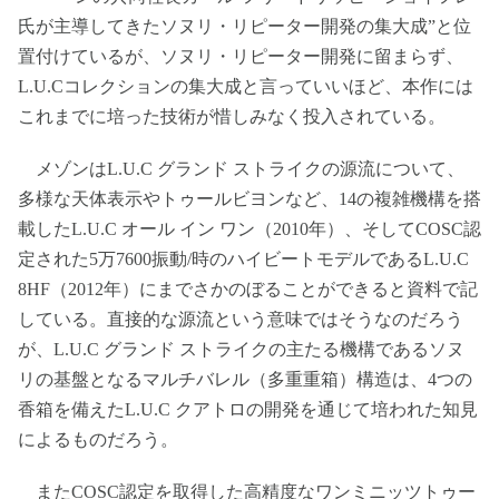
氏が主導してきたソヌリ・リピーター開発の集大成”と位
置付けているが、ソヌリ・リピーター開発に留まらず、
L.U.Cコレクションの集大成と言っていいほど、本作には
これまでに培った技術が惜しみなく投入されている。
メゾンはL.U.C グランド ストライクの源流について、
多様な天体表示やトゥールビヨンなど、14の複雑機構を搭
載したL.U.C オール イン ワン（2010年）、そしてCOSC認
定された5万7600振動/時のハイビートモデルであるL.U.C
8HF（2012年）にまでさかのぼることができると資料で記
している。直接的な源流という意味ではそうなのだろう
が、L.U.C グランド ストライクの主たる機構であるソヌ
リの基盤となるマルチバレル（多重重箱）構造は、4つの
香箱を備えたL.U.C クアトロの開発を通じて培われた知見
によるものだろう。
またCOSC認定を取得した高精度なワンミニッツトゥー