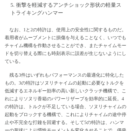
5. 衝撃を軽減するアンチショック形状の軽量ス
トライキングハンマー
なお、1と2の特許は、使用上の安全性に関するものだ。
着用者がムーブメントに損傷を与えることなく、いつでも
チャイム機構を作動させることができ、またチャイムモー
ドを切り替える際にも時刻表示に誤差が生じないようにし
ている。
残る3件はいずれもパフォーマンスの最適化に特化した
もの。3の特許はソヌリチャイムの起動に必要なトルクを
低減するエネルギー効率の高い新しいクラッチ機構で、こ
れによりソヌリ香箱のパワーリザーブを効率的に延長。4
の特許は、トルクが不足している場合、ソヌリチャイムの
起動をブロックする機構で、これによりチャイムの途中停
止や不完全な打鐘を回避する。そして5の特許は、ハンマ
ーの形状により慣性モーメントを変化させることで、偶発