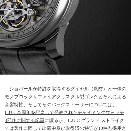
ショパールが特許を取得するダイヤル（風防）と一体の
モノブロックサファイアクリスタル製ゴングとそれによる
音響特性、そしてそのバックストーリーについては、
L.U.C25周年を記念して発表されたチャイミングウォッチ
3部作に関する記事
に譲るが、L.U.C グランド ストライク
では製作に際して出願中及び取得済の特許が10件も採用さ