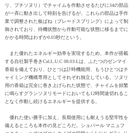
リ、プチソヌリ）でチャイムを作動させるたびに34の部品
が一斉に動き出して時刻を告げるが、これらの部品は手作
業で調整された板ばね（ブレードスプリング）によって制
御されており、待機状態から作動可能な状態に移るまでに
かかる時間はわずか0.03秒だという。
また優れたエネルギー効率を実現するため、本作が搭載
する自社製手巻きCal.L.U.C 08.03-Lは、ふたつのゼンマイ
香箱を備えており、ひとつは計時機能用、もうひとつはチ
ャイミング機構専用としてそれぞれ独立している。ソヌリ
用の香箱は完全に巻き上げられた状態で、チャイムを頻繁
に鳴らすグランソヌリモードにおいても12時間途切れるこ
となく作動し続けるエネルギーを提供する。
優れた使い勝手に加え、長期使用にも耐えうる堅牢性を
備えるところも本作の見どころだ。ショパール マニュフ