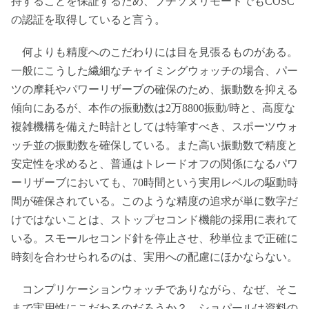
持することを保証するため、プチソヌリモードでもCOSC
の認証を取得していると言う。
何よりも精度へのこだわりには目を見張るものがある。
一般にこうした繊細なチャイミングウォッチの場合、パー
ツの摩耗やパワーリザーブの確保のため、振動数を抑える
傾向にあるが、本作の振動数は2万8800振動/時と、高度な
複雑機構を備えた時計としては特筆すべき、スポーツウォ
ッチ並の振動数を確保している。また高い振動数で精度と
安定性を求めると、普通はトレードオフの関係になるパワ
ーリザーブにおいても、70時間という実用レベルの駆動時
間が確保されている。このような精度の追求が単に数字だ
けではないことは、ストップセコンド機能の採用に表れて
いる。スモールセコンド針を停止させ、秒単位まで正確に
時刻を合わせられるのは、実用への配慮にほかならない。
コンプリケーションウォッチでありながら、なぜ、そこ
まで実用性にこだわるのだろうか？ ショパールは資料の