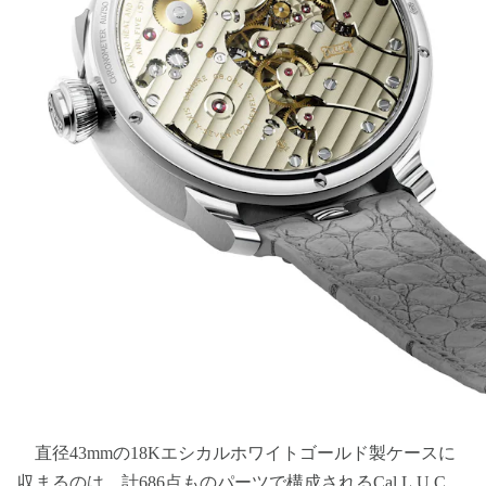
直径43mmの18Kエシカルホワイトゴールド製ケースに
収まるのは、計686点ものパーツで構成されるCal.L.U.C