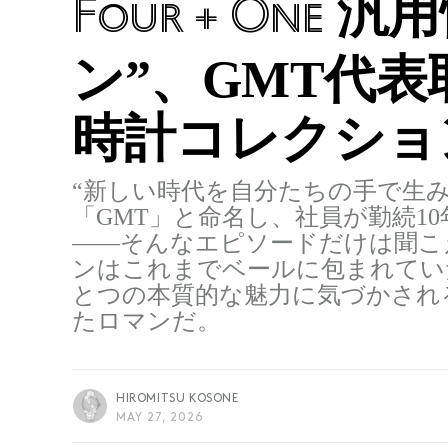
汎用
Four + One
ン”、GMT代表
時計コレクショ
“新しい時代を自分たちの手で生
「GMT」と命名し、社員が勤続1
――そんなエピソードだけは聞こ
ンはこれまでベールに包まれてい
とつの本質的な魅力に気づかされ
たロマンだ。
HIROMITSU KOSONE
MAY 27, 2026