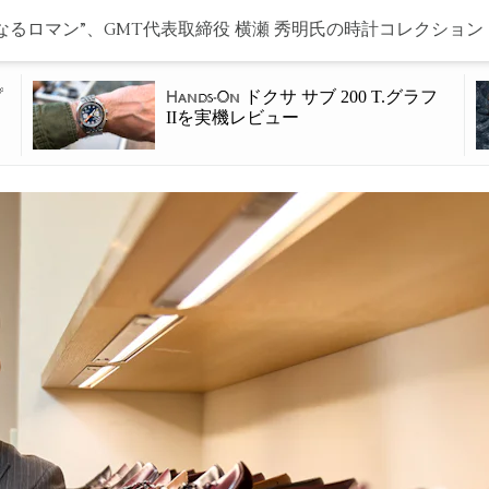
なるロマン”、GMT代表取締役 横瀬 秀明氏の時計コレクション
プ
ドクサ サブ 200 T.グラフ
Hands-On
IIを実機レビュー