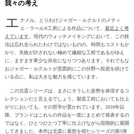
我々の考え
エ
ナメル、とりわけジャガー・ルクルトのメティ
エ・ラール®工房による作品について、
最近よく考
えています
。現代のウォッチメイキングにおいて、この技
法は忘れ去られたわけではないものの、時間もコストもか
かり、失敗が許されない極めて繊細な工程であるがゆえ
に、ますます希少な存在になりつつあります。それでもな
おジャガー・ルクルトが意図的にこの分野へ投資を続けて
いる点に、私は大きな魅力を感じています。
この北斎シリーズは、まさにそうした姿勢を体現するコ
レクションだと言えるでしょう。製造工程においても仕上
がりにおいても、その哲学が貫かれています。2018年以
降、ブランドはこれらの作品を一度にまとめて発表するの
ではなく、ひとつひとつ丁寧に仕上げながら段階的に展開
してきました。本作は北斎に着想を得たシリーズの第5弾