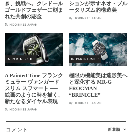
き、挑戦へ。クレドール
ションが示すネオ・ブル
ゴールドフェザーに刻ま
ータリズム的構造美
れた共創の彫金
By
HODINKEE JAPAN
By
HODINKEE JAPAN
IN PARTNERSHIP
IN PARTNERSHIP
A Painted Time フランク
極限の機能美は造形美へ
ミュラー ヴァンガード
と深化する MR-G
スリム スフマート ──
FROGMAN
絵画のように時を描く、
“BRINICLE”
新たなるダイヤル表現
By
HODINKEE JAPAN
By
HODINKEE JAPAN
新着順
コメント