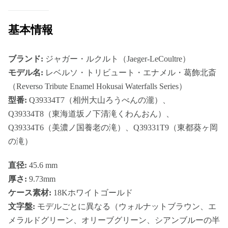
基本情報
ブランド:
ジャガー・ルクルト（Jaeger-LeCoultre）
モデル名:
レベルソ・トリビュート・エナメル・葛飾北斎
（Reverso Tribute Enamel Hokusai Waterfalls Series）
型番:
Q39334T7（相州大山ろうべんの瀧）、
Q39334T8（東海道坂ノ下清滝くわんおん）、
Q39334T6（美濃ノ国養老の滝）、Q39331T9（東都葵ヶ岡
の滝）
直径:
45.6 mm
厚さ:
9.73mm
ケース素材:
18Kホワイトゴールド
文字盤:
モデルごとに異なる（ウォルナットブラウン、エ
メラルドグリーン、オリーブグリーン、シアンブルーの半