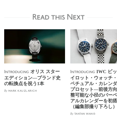
Read this Next
オリス スター
IWC ビ
Introducing
Introducing
エディション―ブランド史
イロット・ウォッチ
の転換点を祝う1本
ペチュアル・カレン
プロセット―前後方
By
MARK KAUZLARICH
整可能な小径のパー
アルカレンダーを初
（編集部撮り下ろし
By
TANTAN WANG