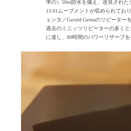
準の）50m防水を備え、改良された
13.01ムーブメントが収められて
ェンタ／Gerald Gentaのリピ
過去のミニッツリピーターの多くと
に達し、80時間のパワーリザーブ