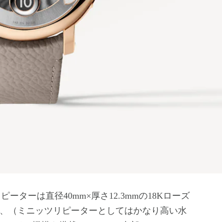
ターは直径40mm×厚さ12.3mmの18Kローズ
用し、（ミニッツリピーターとしてはかなり高い水