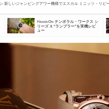
ン 新しいジャンピングアワー機構でエスカル ミニッツ・リピ
リ
テンポラル・ワークス シ
Hands-On
ワ
リーズ A “ランブラー”を実機レビ
ュー