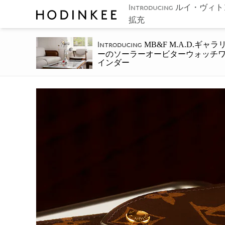
ルイ・ヴィト
Introducing
拡充
MB&F M.A.D.ギャラ
Introducing
ーのソーラーオービターウォッチ
インダー