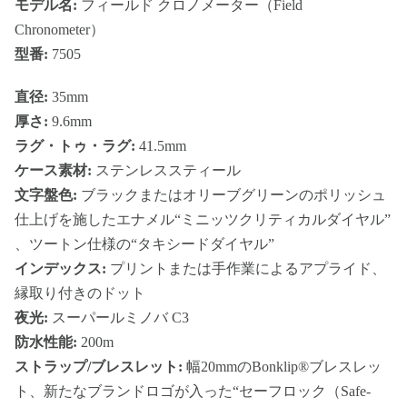
モデル名:
フィールド クロノメーター（Field
Chronometer）
型番:
7505
直径:
35mm
厚さ:
9.6mm
ラグ・トゥ・ラグ:
41.5mm
ケース素材:
ステンレススティール
文字盤色:
ブラックまたはオリーブグリーンのポリッシュ
仕上げを施したエナメル“ミニッツクリティカルダイヤル”
、ツートン仕様の“タキシードダイヤル”
インデックス:
プリントまたは手作業によるアプライド、
縁取り付きのドット
夜光:
スーパールミノバ C3
防水性能:
200m
ストラップ/ブレスレット:
幅20mmのBonklip®ブレスレッ
ト、新たなブランドロゴが入った“セーフロック（Safe-