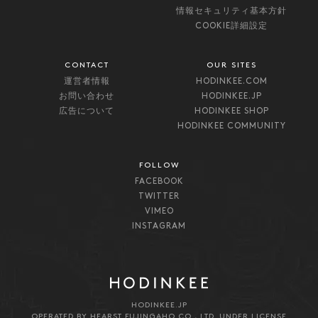
情報セキュリティ基本方針
COOKIE詳細設定
CONTACT
OUR SITES
運営者情報
HODINKEE.COM
お問い合わせ
HODINKEE.JP
広告について
HODINKEE SHOP
HODINKEE COMMUNITY
FOLLOW
FACEBOOK
TWITTER
VIMEO
INSTAGRAM
HODINKEE.JP
OPERATED BY HEARST FUJINGAHO CO., LTD. UNDER LICENSE