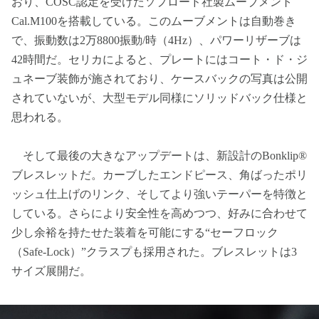
おり、COSC認定を受けたソプロード社製ムーブメント
Cal.M100を搭載している。このムーブメントは自動巻き
で、振動数は2万8800振動/時（4Hz）、パワーリザーブは
42時間だ。セリカによると、プレートにはコート・ド・ジ
ュネーブ装飾が施されており、ケースバックの写真は公開
されていないが、大型モデル同様にソリッドバック仕様と
思われる。
そして最後の大きなアップデートは、新設計のBonklip®
ブレスレットだ。カーブしたエンドピース、角ばったポリ
ッシュ仕上げのリンク、そしてより強いテーパーを特徴と
している。さらにより安全性を高めつつ、好みに合わせて
少し余裕を持たせた装着を可能にする“セーフロック
（Safe-Lock）”クラスプも採用された。ブレスレットは3
サイズ展開だ。