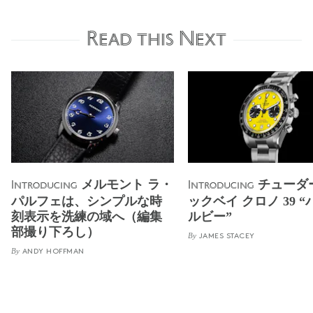
Read this Next
メルモント ラ・
チューダ
Introducing
Introducing
パルフェは、シンプルな時
ックベイ クロノ 39 
刻表示を洗練の域へ（編集
ルビー”
部撮り下ろし）
By
JAMES STACEY
By
ANDY HOFFMAN