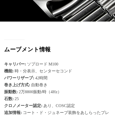
ムーブメント情報
キャリバー:
ソプロード M100
機能:
時・分表示、センターセコンド
パワーリザーブ:
42時間
巻き上げ方式:
自動巻き
振動数:
2万8800振動/時（4Hz）
石数:
25
クロノメーター認定:
あり、COSC認定
追加情報:
コート・ド・ジュネーブ装飾をあしらったプレ