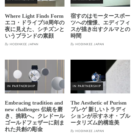
Where Light Finds Form
宿すのはモータースポー
エコ・ドライブ50周年の
ツへの憧憬、エディフィ
夜に見えた、シチズンと
スが描き出すクルマとの
いうブランドの素顔
時間
By
By
HODINKEE JAPAN
HODINKEE JAPAN
IN PARTNERSHIP
IN PARTNERSHIP
Embracing tradition and
The Aesthetic of Purism
new challenges 伝統を磨
ブレゲ 新しいトラディ
き、挑戦へ。クレドール
ションが示すネオ・ブル
ゴールドフェザーに刻ま
ータリズム的構造美
れた共創の彫金
By
HODINKEE JAPAN