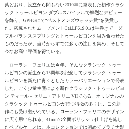
葉どおり、設立から間もない2010年に発表した初作クラシ
ック トゥールビヨン ダブルスパイラルで鮮烈なデビュー
を飾り、GPHGにて“ベストメンズウォッチ賞”を受賞し
た。搭載されたムーブメントCal.LF619.01は手巻きで、ダ
ブルバランススプリングとトゥールビヨンを組み合わせた
ものだったが、当時からすでに多くの注目を集め、そして
今なお高い評価を得ている。
ローラン・フェリエは今年、そんなクラシック トゥー
ルビヨンの誕生から15周年を記念してクラシック トゥー
ルビヨンを新たに青々としたカラーバリエーションで発表
した。ごく少量生産による新作クラシック・トゥールビヨ
ン ティール – セリエ・アトリエ VIIである。オリジナルの
クラシック トゥールビヨンが持つ特徴の多くは、この新
作にも受け継がれている。ローラン・フェリエのデザイン
に広く用いられる、41mmの全面ポリッシュ仕上げを施し
たペブルケースは、本コレクションでは初めてプラチナ製