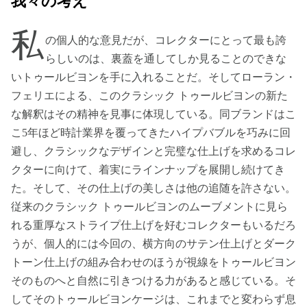
我々の考え
私
の個人的な意見だが、コレクターにとって最も誇
らしいのは、裏蓋を通してしか見ることのできな
いトゥールビヨンを手に入れることだ。そしてローラン・
フェリエによる、このクラシック トゥールビヨンの新た
な解釈はその精神を見事に体現している。同ブランドはこ
こ5年ほど時計業界を覆ってきたハイプバブルを巧みに回
避し、クラシックなデザインと完璧な仕上げを求めるコレ
クターに向けて、着実にラインナップを展開し続けてき
た。そして、その仕上げの美しさは他の追随を許さない。
従来のクラシック トゥールビヨンのムーブメントに見ら
れる重厚なストライプ仕上げを好むコレクターもいるだろ
うが、個人的には今回の、横方向のサテン仕上げとダーク
トーン仕上げの組み合わせのほうが視線をトゥールビヨン
そのものへと自然に引きつける力があると感じている。そ
してそのトゥールビヨンケージは、これまでと変わらず息