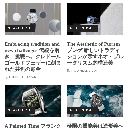
IN PARTNERSHIP
IN PARTNERSHIP
Embracing tradition and
The Aesthetic of Purism
new challenges 伝統を磨
ブレゲ 新しいトラディ
き、挑戦へ。クレドール
ションが示すネオ・ブル
ゴールドフェザーに刻ま
ータリズム的構造美
れた共創の彫金
By
HODINKEE JAPAN
By
HODINKEE JAPAN
IN PARTNERSHIP
IN PARTNERSHIP
A Painted Time フランク
極限の機能美は造形美へ