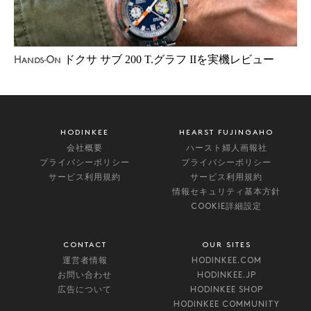
ドクサ サブ 200 T.グラフ IIを実機レビュー
Hands-On
HODINKEE
HEARST FUJINGAHO
会社概要
ハースト婦人画報社
プライバシーポリシー
プライバシーポリシー
サービス利用規約
サービス利用規約
情報セキュリティ基本方針
COOKIE詳細設定
CONTACT
OUR SITES
運営者情報
HODINKEE.COM
お問い合わせ
HODINKEE.JP
広告について
HODINKEE SHOP
HODINKEE COMMUNITY