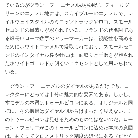
ているのがグラン・フー エナメルの採用だ。ティールグ
リーンのエナメル地には、スカイブルーのエナメルで、レ
イルウェイスタイルのミニッツトラックやロゴ、スモール
セコンドの目盛りが彩られている。ブランドの代名詞であ
る細長いローマ数字のアワーマーカーは、視認性を高める
ためにホワイトエナメルで縁取られており、スモールセコ
ンドのインダイヤル枠や針には、面取りと手磨きが施され
たホワイトゴールドが明るいアクセントとして用いられて
いる。
グラン・フー エナメルのダイヤルがあるだけでも、コ
レクターにとっては十分に魅力的な要素である。しかし、
本モデルの本質はトゥールビヨンにある。オリジナルと同
様に、その機構はダイヤル側からはまったく見えない。こ
のトゥールビヨンは見せるためのものではないのだ。ロー
ラン・フェリエがこのトゥールビヨンに込めた本来の意図
は、あくまでクロノメトリック精度の追求にある（だから