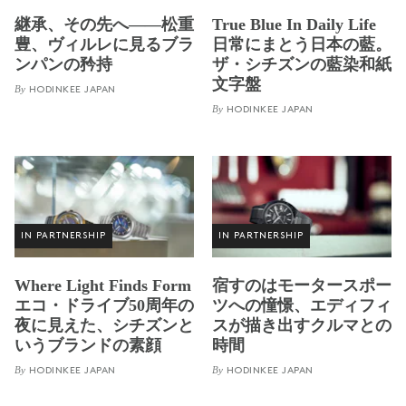
継承、その先へ——松重
True Blue In Daily Life
豊、ヴィルレに見るブラ
日常にまとう日本の藍。
ンパンの矜持
ザ・シチズンの藍染和紙
文字盤
By
HODINKEE JAPAN
By
HODINKEE JAPAN
IN PARTNERSHIP
IN PARTNERSHIP
Where Light Finds Form
宿すのはモータースポー
エコ・ドライブ50周年の
ツへの憧憬、エディフィ
夜に見えた、シチズンと
スが描き出すクルマとの
いうブランドの素顔
時間
By
By
HODINKEE JAPAN
HODINKEE JAPAN